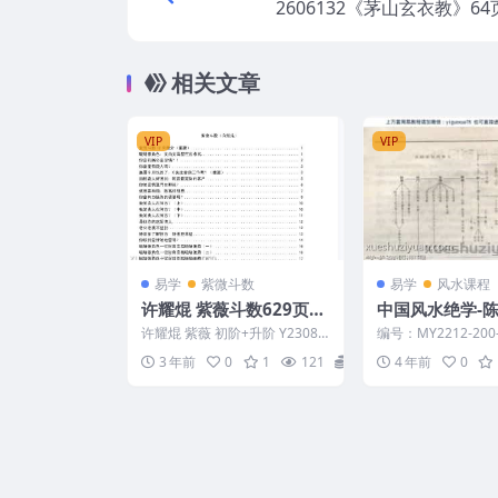
2606132《茅山玄衣教》6
相关文章
VIP
VIP
易学
紫微斗数
易学
风水课程
许耀焜 紫薇斗数629页P
中国风水绝学-陈
DF+紫薇升阶教程
f
许耀焜 紫薇 初阶+升阶 Y2308-
编号：MY2212-200
52
风水绝学-陈梦国.pdf
3 年前
0
1
121
15
4 年前
0