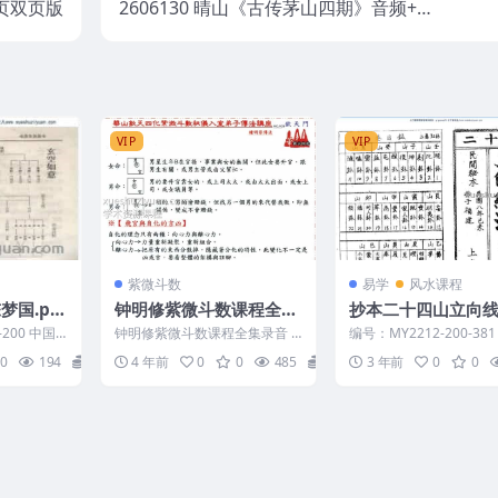
4页双页版
2606130 晴山《古传茅山四期》音频+文
档
VIP
VIP
紫微斗数
易学
风水课程
梦国.pd
钟明修紫微斗数课程全集
抄本二十四山立向
录音 2016年入室弟子培
全上卷.pdf
-200 中国
钟明修紫微斗数课程全集录音 2
编号：MY2212-200-38
训班pdf讲义
016年入室弟子培训班pdf讲义
二十四山立向线法大全上卷
0
194
5
4 年前
0
0
485
5
3 年前
0
0
D221344钟...