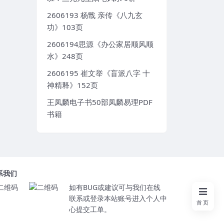
2606193 杨戬 亲传《八九玄
功》103页
2606194思源《办公家居顺风顺
水》248页
2606195 崔文举《盲派八字 十
神精释》152页
王凤麟电子书50部凤麟易理PDF
书籍
系我们
如有BUG或建议可与我们在线
联系或登录本站账号进入个人中
首页
心提交工单。