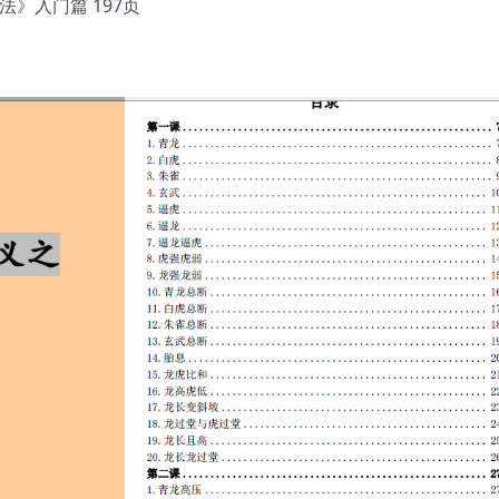
》入门篇 197页