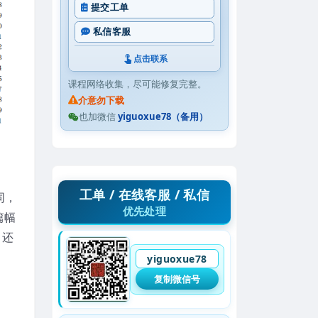
提交工单
私信客服
点击联系
课程网络收集，尽可能修复完整。
介意勿下载
也加微信
yiguoxue78（备用）
工单 / 在线客服 / 私信
同，
优先处理
篇幅
，还
yiguoxue78
复制微信号