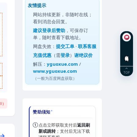
友情提示
网站持续更新，非随时在线；
看到消息会回复。
建议
登录后赞助
，可保存订
单，随时查看下载地址。
网盘失效：
提交工单
·
联系客服
充值优惠
（需
登录
）
谢绝议价
在线咨询
解压：
yguoxue.com
/
www.yguoxue.com
TOP
（一般为百度网盘获取）
(
0
)
赞助须知
①
点击立即获取支付后
返回刷
新或跳转
；支付后无法下载