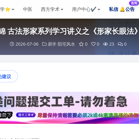
咨询
国学⭐
中医
西方学术
用户中心✔️
私信 🔔公告
林来锦 古法形家系列学习讲义之《形家长眼法》
2026-07-06
易学
阳宅风水
0
0
23
0
论建议