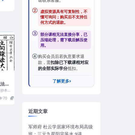
请联系客服。
②
虚拟资源具有可复制性，不
懂可询问；购买后
不支持任
何方式的退款
。
③
部分课程无法直接分享，已
压缩处理，需
下载后解压
使
用。
④
购买会员后若执意要求退
款，需
扣除已下载课程对应
的全部实际学分
抵扣。
了解更多
线法大
1 抄本
.pdf
70
5
近期文章
军师府 杜云学居家环境布局高级
班：三元九星阳宅风水 9讲