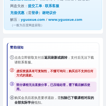
网盘失效：
提交工单
·
联系客服
充值优惠
（需
登录
）
谢绝议价
解压：
yguoxue.com
/
www.yguoxue.com
（一般为百度网盘获取）
赞助须知
①
点击立即获取支付后
返回刷新或跳转
；支付后无法下载
请联系客服。
②
虚拟资源具有可复制性，不懂可询问；购买后
不支持任何
方式的退款
。
③
部分课程无法直接分享，已压缩处理，需
下载后解压
使
用。
④
购买会员后若执意要求退款，需
扣除已下载课程对应的
全部实际学分
抵扣。