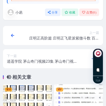
小易
分享
收藏
点赞(
0
)
上一篇
庄明正高阶篇 庄明正飞星派紫微斗数 百度
盘下载30视频
下一篇
逍遥学院 茅山奇门视频23集 茅山奇门视频2
3个+ppt 包含奇门遁甲法术，圆光术和调
在线咨询
整！
相关文章
TOP
VIP
VIP