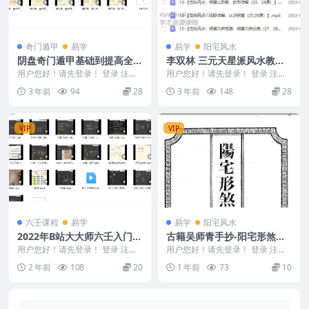
奇门遁甲
易学
易学
阳宅风水
阴盘奇门遁甲基础到提高全集
李双林 三元天星派风水教学
视频17集
视频 第一期
用户您好！请先登录！ 登录 注册
用户您好！请先登录！ 登录 注册
阴盘奇门遁甲基础到提高全集视频
李双林 三元天星派风水教学视频
3 年前
94
28
3 年前
148
28
17集 Y230...
第一期 Y23...
VIP
VIP
六壬课程
易学
易学
阳宅风水
2022年B站大大师六壬入门视
古籍吴师青手抄-阳宅形煞真
频
传PDF文档55页Y
用户您好！请先登录！ 登录 注册
用户您好！请先登录！ 登录 注册
2022年B站大大师六壬入门视频 2
古籍吴师青手抄-阳宅形煞真传PDF
2 年前
108
20
1 年前
73
10
40419...
文档55页Y...