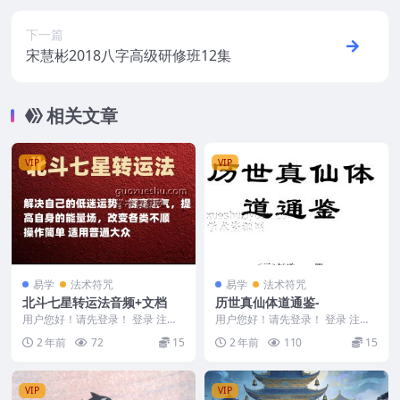
下一篇
宋慧彬2018八字高级研修班12集
相关文章
VIP
VIP
易学
法术符咒
易学
法术符咒
北斗七星转运法音频+文档
历世真仙体道通鉴-
用户您好！请先登录！ 登录 注册
用户您好！请先登录！ 登录 注册
北斗七星转运法音频+文档 24062
历世真仙体道通鉴 2403209-46
2 年前
72
15
2 年前
110
15
02 七星...
VIP
VIP