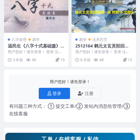
八字命理
易学
易学
法术符咒
温民生《八字十式基础篇》+
2512164 鹤元太玄灵阳回梦
《八字十式进阶篇》2本PDF
一宗 视频➕文档Y
用户您好！请先登录！ 登录 注册
用户您好！请先登录！ 登录 注册
电子书
温民生 八字十式基础篇.pdf+八字
鹤元太玄灵阳回梦一宗 视频➕文
3 年前
96
19
8 月前
48
15
十式进阶篇...
档Y 25121...
用户您好！请先登录！
登录
注册
有问题三种方式： ① 提交工单/② 发站内消息给管理/③
在线客服
工单 / 在线客服 / 私信