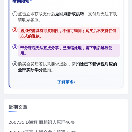
赞助须知
①
点击立即获取支付后
返回刷新或跳转
；支付后无法下载
请联系客服。
②
虚拟资源具有可复制性，不懂可询问；购买后
不支持任何
方式的退款
。
③
部分课程无法直接分享，已压缩处理，需
下载后解压
使
用。
④
购买会员后若执意要求退款，需
扣除已下载课程对应的
全部实际学分
抵扣。
了解更多
近期文章
260735 D海程 面相识人原理46集
260734清夏 人际合盘专题课 13集