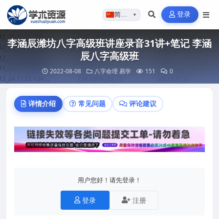
登录
简体…
▼
李涵辰潍坊八字高级班讲座录音31讲+笔记 李涵
辰八字高级班
2022-08-08
八字命理
易学
151
0
详情介绍
常见问题
评论建议
用户您好！请先登录！
登录
注册