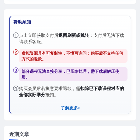
赞助须知
①
点击立即获取支付后
返回刷新或跳转
；支付后无法下载
请联系客服。
②
虚拟资源具有可复制性，不懂可询问；购买后
不支持任何
方式的退款
。
③
部分课程无法直接分享，已压缩处理，需
下载后解压
使
用。
④
购买会员后若执意要求退款，需
扣除已下载课程对应的
全部实际学分
抵扣。
了解更多
近期文章