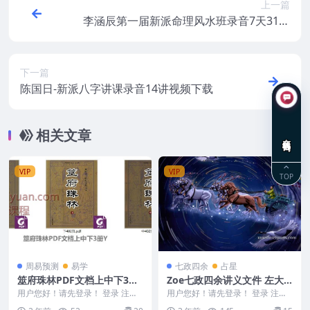
上一篇
李涵辰第一届新派命理风水班录音7天31讲
+笔记李涵辰第一届新派命理风水班录音7天
31讲+笔记
下一篇
陈国日-新派八字讲课录音14讲视频下载
相关文章
在线咨询
VIP
VIP
TOP
周易预测
易学
七政四余
占星
筮府珠林PDF文档上中下3册
Zoe七政四余讲义文件 左大2
Y
021年 文档QZ讲义
用户您好！请先登录！ 登录 注册
用户您好！请先登录！ 登录 注册
筮府珠林PDF文档上中下3册Y 250
Zoe七政四余讲义文件 左大2021