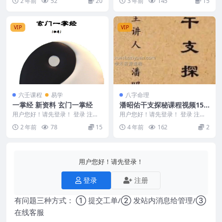
2 年前
52
20
3 年前
145
15
1117
年 文档Q...
VIP
VIP
六壬课程
易学
八字命理
一掌经 新资料 玄门一掌经
潘昭佑干支探秘课程视频15
集
用户您好！请先登录！ 登录 注册
用户您好！请先登录！ 登录 注册
2412375-1 玄门一掌经
编码：F5618.潘昭佑干支探秘 潘
2 年前
78
15
4 年前
162
2
昭佑干支探...
用户您好！请先登录！
登录
注册
有问题三种方式： ① 提交工单/② 发站内消息给管理/③
在线客服