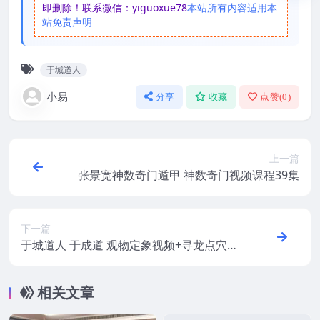
即删除！联系微信：yiguoxue78
本站所有内容适用本
站免责声明
于城道人
小易
分享
收藏
点赞(
0
)
上一篇
张景宽神数奇门遁甲 神数奇门视频课程39集
下一篇
于城道人 于成道 观物定象视频+寻龙点穴录
音
相关文章