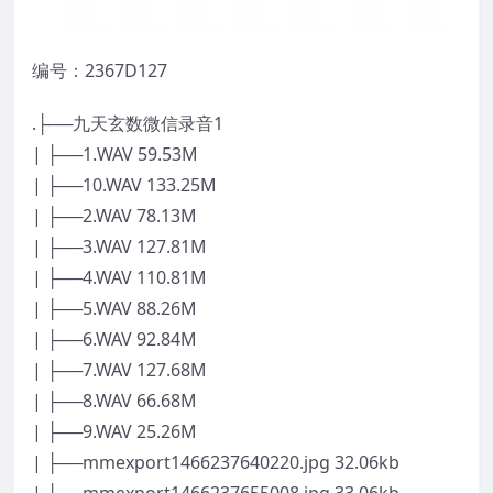
编号：2367D127
.├──九天玄数微信录音1
| ├──1.WAV 59.53M
| ├──10.WAV 133.25M
| ├──2.WAV 78.13M
| ├──3.WAV 127.81M
| ├──4.WAV 110.81M
| ├──5.WAV 88.26M
| ├──6.WAV 92.84M
| ├──7.WAV 127.68M
| ├──8.WAV 66.68M
| ├──9.WAV 25.26M
| ├──mmexport1466237640220.jpg 32.06kb