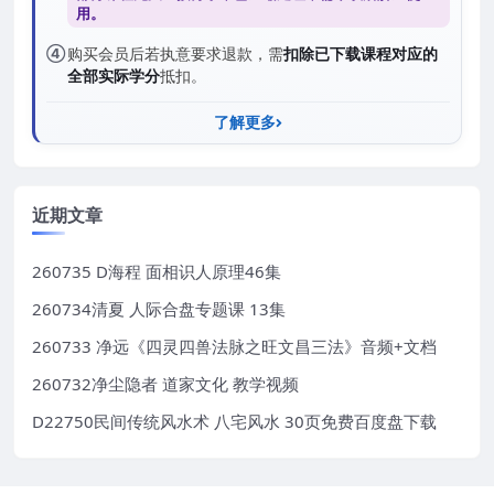
用。
④
购买会员后若执意要求退款，需
扣除已下载课程对应的
全部实际学分
抵扣。
了解更多
近期文章
260735 D海程 面相识人原理46集
260734清夏 人际合盘专题课 13集
260733 净远《四灵四兽法脉之旺文昌三法》音频+文档
260732净尘隐者 道家文化 教学视频
D22750民间传统风水术 八宅风水 30页免费百度盘下载