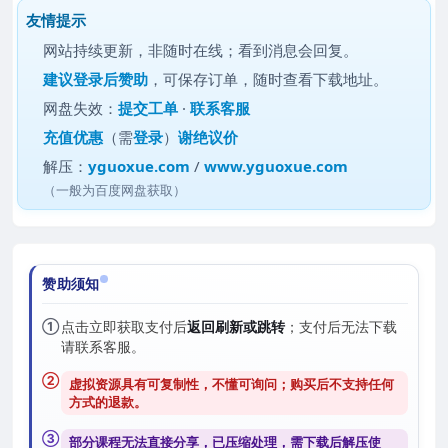
友情提示
网站持续更新，非随时在线；看到消息会回复。
建议
登录后赞助
，可保存订单，随时查看下载地址。
网盘失效：
提交工单
·
联系客服
充值优惠
（需
登录
）
谢绝议价
解压：
yguoxue.com
/
www.yguoxue.com
（一般为百度网盘获取）
赞助须知
①
点击立即获取支付后
返回刷新或跳转
；支付后无法下载
请联系客服。
②
虚拟资源具有可复制性，不懂可询问；购买后
不支持任何
方式的退款
。
③
部分课程无法直接分享，已压缩处理，需
下载后解压
使