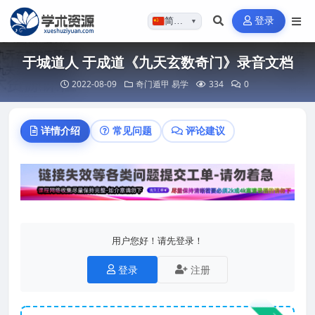
登录
简体…
▼
于城道人 于成道《九天玄数奇门》录音文档
2022-08-09
奇门遁甲
易学
334
0
详情介绍
常见问题
评论建议
用户您好！请先登录！
登录
注册