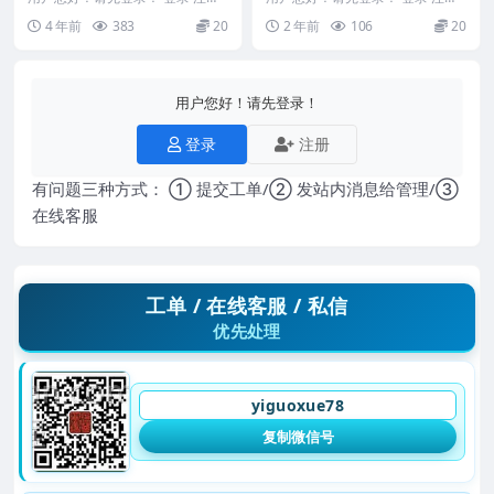
日课全科高级研修班庚子年正体五
李厚儒俾阖风水民间风水金锁玉关
4 年前
383
20
2 年前
106
20
行择日法 日课全...
过路阴阳 视频+...
用户您好！请先登录！
登录
注册
有问题三种方式： ① 提交工单/② 发站内消息给管理/③
在线客服
工单 / 在线客服 / 私信
优先处理
yiguoxue78
复制微信号