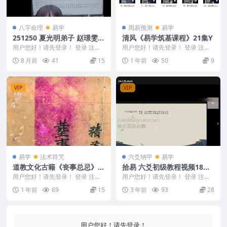
八字命理
易学
周易预测
易学
251250 夏光明弟子 赵璟雯
清风《易学筑基课程》21集Y
《学道系列之地支作用关系详
用户您好！请先登录！ 登录 注册
用户您好！请先登录！ 登录 注册
解-相破》
夏光明弟子 赵璟雯《学道系列之
清风《易学筑基课程》21集Y 250
8 月前
41
15
1 年前
50
9
地支作用关系详解...
530 0...
VIP
VIP
易学
法术符咒
六爻纳甲
易学
道教文化古籍《丧事总忌》葬
拾易 六爻初级教程视频18集
事全忌+原色高清版+42筒子
课程
用户您好！请先登录！ 登录 注册
用户您好！请先登录！ 登录 注册
页
道教文化古籍《丧事总忌》葬事全
拾易 六爻初级教程视频18集 2310
1 年前
69
15
3 年前
93
28
忌+原色高清版+...
35-1...
用户您好！请先登录！