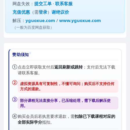
网盘失效：
提交工单
·
联系客服
充值优惠
（需
登录
）
谢绝议价
解压：
yguoxue.com
/
www.yguoxue.com
（一般为百度网盘获取）
赞助须知
①
点击立即获取支付后
返回刷新或跳转
；支付后无法下载
请联系客服。
②
虚拟资源具有可复制性，不懂可询问；购买后
不支持任何
方式的退款
。
③
部分课程无法直接分享，已压缩处理，需
下载后解压
使
用。
④
购买会员后若执意要求退款，需
扣除已下载课程对应的
全部实际学分
抵扣。