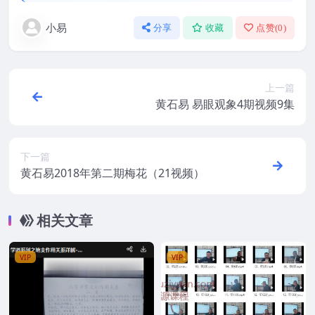
小易
分享
收藏
点赞(
0
)
上一篇
黄石易 易眼观象4期视频9集
下一篇
黄石易2018年第二期梅花（21视频）
相关文章
VIP
VIP