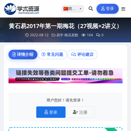
登录
简体…
▼
黄石易2017年第一期梅花（27视频+2讲义）
2022-08-12
易学
梅花易数
164
0
详情介绍
常见问题
评论建议
用户您好！请先登录！
登录
注册