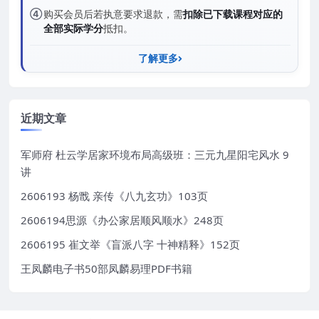
④
购买会员后若执意要求退款，需
扣除已下载课程对应的
全部实际学分
抵扣。
了解更多
近期文章
军师府 杜云学居家环境布局高级班：三元九星阳宅风水 9
讲
2606193 杨戬 亲传《八九玄功》103页
2606194思源《办公家居顺风顺水》248页
2606195 崔文举《盲派八字 十神精释》152页
王凤麟电子书50部凤麟易理PDF书籍