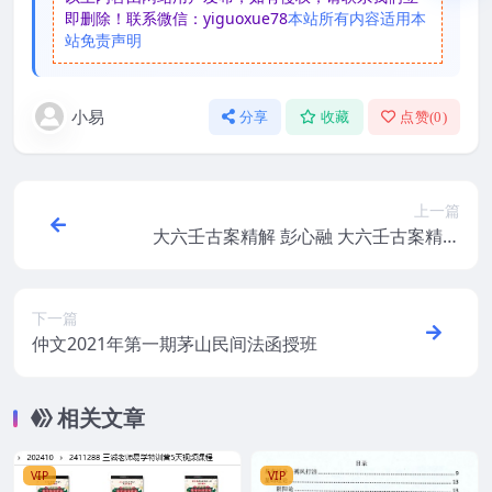
即删除！联系微信：yiguoxue78
本站所有内容适用本
站免责声明
小易
分享
收藏
点赞(
0
)
上一篇
大六壬古案精解 彭心融 大六壬古案精解
（三阶）视频79集
下一篇
仲文2021年第一期茅山民间法函授班
相关文章
VIP
VIP