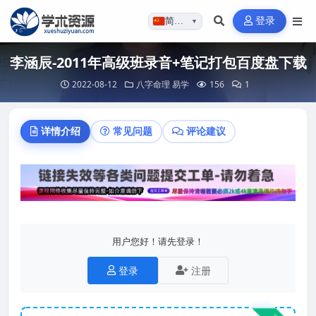
登录
简体…
▼
李涵辰-2011年高级班录音+笔记打包百度盘下载
2022-08-12
八字命理
易学
156
1
详情介绍
常见问题
评论建议
用户您好！请先登录！
登录
注册