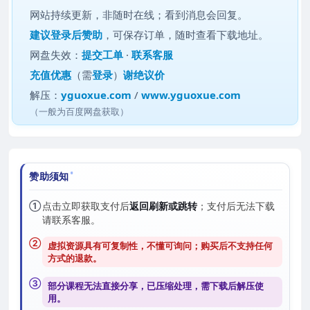
网站持续更新，非随时在线；看到消息会回复。
建议
登录后赞助
，可保存订单，随时查看下载地址。
网盘失效：
提交工单
·
联系客服
充值优惠
（需
登录
）
谢绝议价
解压：
yguoxue.com
/
www.yguoxue.com
（一般为百度网盘获取）
赞助须知
①
点击立即获取支付后
返回刷新或跳转
；支付后无法下载
请联系客服。
②
虚拟资源具有可复制性，不懂可询问；购买后
不支持任何
方式的退款
。
③
部分课程无法直接分享，已压缩处理，需
下载后解压
使
用。