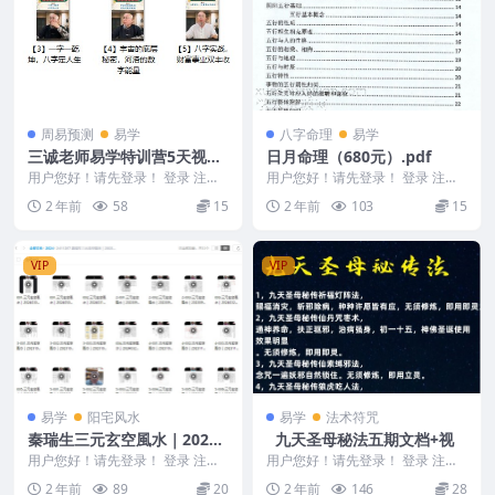
周易预测
易学
八字命理
易学
三诚老师易学特训营5天视频
日月命理（680元）.pdf
课程
用户您好！请先登录！ 登录 注册
用户您好！请先登录！ 登录 注册
三诚老师易学特训营5天视频课程
日月命理（680元）.pdf 2404105
2 年前
58
15
2 年前
103
15
2411288...
-...
VIP
VIP
易学
阳宅风水
易学
法术符咒
秦瑞生三元玄空風水｜2023
九天圣母秘法五期文档+视
年 （32视频）
用户您好！请先登录！ 登录 注册
用户您好！请先登录！ 登录 注册
秦瑞生三元玄空風水｜2023年 （3
九天圣母秘法五期 不要过于执着
2 年前
89
20
2 年前
146
28