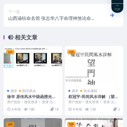
TOP
下一篇
山西涵钰命名馆 张志华八字命理神煞论命专
题视频培训+姓名学+风水学总71集
相关文章
VIP
VIP
易学
阳宅风水
易学
风水课程
徐辛 原传风水中级函授光盘5
权冠宇-民间风水详解 （望门
集视频+讲义资料
神断） 过路阴阳绘图神断—
用户您好！请先登录！ 登录 注册
用户您好！请先登录！ 登录 注册
徐辛-原传风水中级函授光盘+资料
望门神断(白色)195页
权冠宇-民间风水详解（望门神
4 年前
186
18
4 年前
139
2
讲义资料和...
断）过路阴阳绘图神...
VIP
VIP