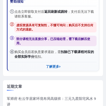
赞助须知
①
点击立即获取支付后
返回刷新或跳转
；支付后无法下载
请联系客服。
②
虚拟资源具有可复制性，不懂可询问；购买后
不支持任何
方式的退款
。
③
部分课程无法直接分享，已压缩处理，需
下载后解压
使
用。
④
购买会员后若执意要求退款，需
扣除已下载课程对应的
全部实际学分
抵扣。
了解更多
近期文章
军师府 杜云学居家环境布局高级班：三元九星阳宅风水 9
讲