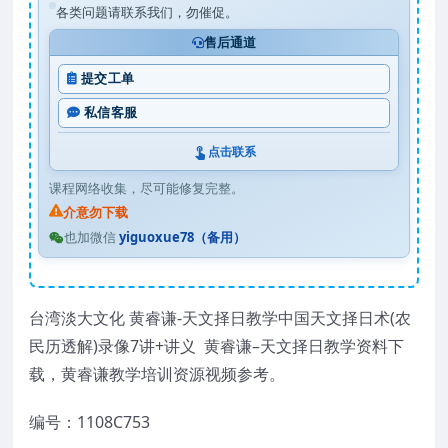
各类问题请联系我们，勿催促。
售后通道
提交工单
私信客服
点击联系
课程网络收集，尽可能修复完整。
介意勿下载
也加微信
yiguoxue78（备用）
台湾淡大文化 黄睿谦-天文择日教学中国天文择日术(农
民历透解)录像7讲+讲义
黄睿谦
–
天文
择日
教学资料下
载，
黄睿谦
教学培训资源视频参考。
编号：1108C753