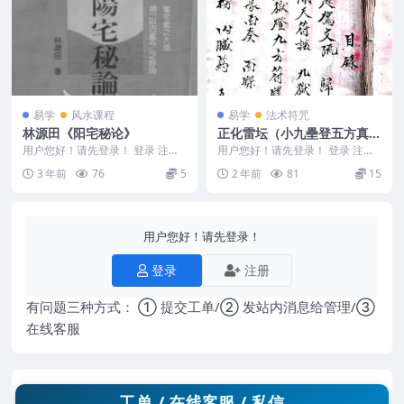
易学
风水课程
易学
法术符咒
林源田《阳宅秘论》
正化雷坛（小九壘登五方真
符）.pdf
用户您好！请先登录！ 登录 注册
用户您好！请先登录！ 登录 注册
编号：MY2212-200-331 林源田
正化雷坛（小九壘登五方真符）.p
3 年前
76
5
2 年前
81
15
《阳...
df 2405...
用户您好！请先登录！
登录
注册
有问题三种方式： ① 提交工单/② 发站内消息给管理/③
在线客服
工单 / 在线客服 / 私信