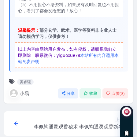
（5）不用担心不给资料，如果没有及时回复也不用担
心，看到了都会发给您的！放心！
温馨提示：
部分玄学、武术、医学等资料非专业人士
请勿模仿学习，仅供参考！
以上内容由网站用户发布，如有侵权，请联系我们立
即删除！联系微信：yiguoxue78
本站所有内容适用本
站免责声明
黄睿谦
小易
分享
收藏
点赞(
0
)
上一篇
李佩袀通灵观香秘术 李佩袀通灵观香断事法
在线咨询
课程39集