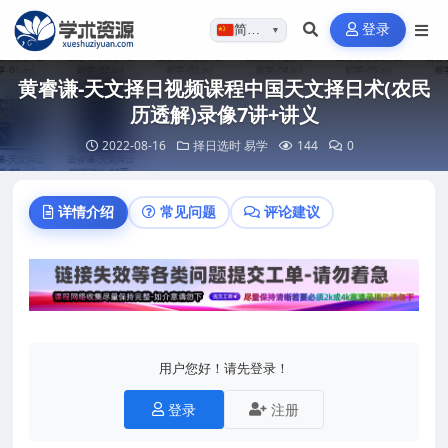
登录
简体…
▼
黄睿谦-天文择日视频课程中国天文择日术(农民
历透解)录像7讲+讲义
2022-08-16
择日选时
易学
144
0
详情介绍
常见问题
评论建议
用户您好！请先登录！
登录
注册