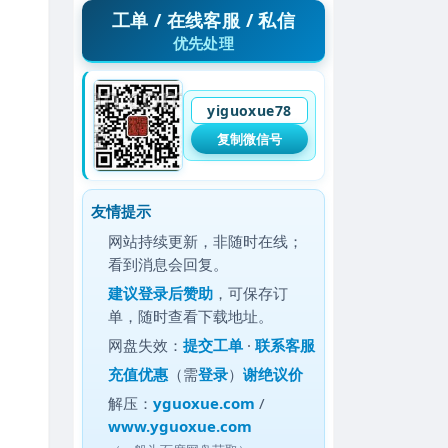
工单 / 在线客服 / 私信
优先处理
yiguoxue78
复制微信号
友情提示
网站持续更新，非随时在线；
看到消息会回复。
建议
登录后赞助
，可保存订
单，随时查看下载地址。
网盘失效：
提交工单
·
联系客服
充值优惠
（需
登录
）
谢绝议价
解压：
yguoxue.com
/
www.yguoxue.com