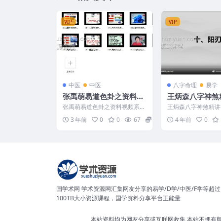
VIP
VIP
中医
中医
八字命理
易学
张禹萌易道色卦之资料视
王炳森八字神煞
频系统课
课程视频20集
张禹萌易道色卦之资料视频系统
王炳森八字神煞精讲
课 231176 001.心脏的临床应
字神煞精讲系列课程
3 年前
0
0
67
24
4 年前
0
用.mp4 0...
编号： 22w221 ...
国学术网 学术资源网汇集网友分享的易学/D学/中医/F学等超过
100TB大小资源课程，国学资料分享平台正能量
本站资料均为网友分享或互联网收集,本站不拥有