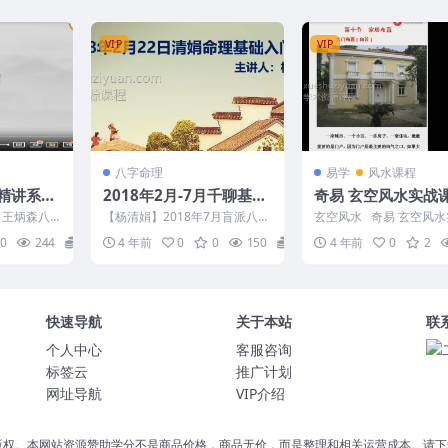
VIP
VIP
八字命理
易学
风水课程
精讲系列
2018年2月-7月千聊基础
奇易 玄空风水实战
班录音完整版录音+讲义
频24集
 王炳森八
【杨清娟】2018年7月盲派八字
玄空风水 奇易 玄空风
资料
视频20集
千聊基础班课程录音18集+PPT
程视频24集 编号：2601D
0
244
15
4 年前
0
0
150
5
4 年前
0
2
讲义 编码“：8...
├──玄...
快速导航
关于本站
联
个人中心
客服咨询
标签云
推广计划
网址导航
VIP介绍
版权。本网站资源赞助学分不是商品价格，商品无价，而是整理和相关运营成本。请下