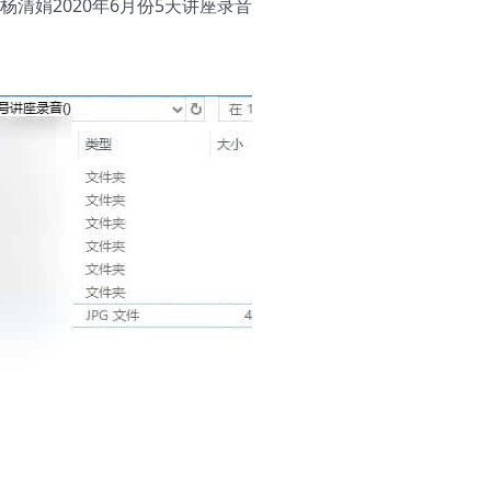
 杨清娟2020年6月份5天讲座录音