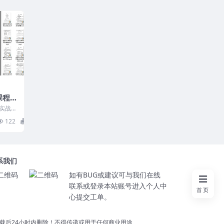
课程视
水实战课
305
122
15
系我们
如有BUG或建议可与我们在线
联系或登录本站账号进入个人中
首页
心提交工单。
载后24小时内删除！不得传递或用于任何商业用途