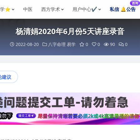
咨询
国学⭐
中医
西方学术
用户中心✔️
私信 🔔公告
杨清娟2020年6月份5天讲座录音
2022-08-20
八字命理
易学
0
0
90
0
论建议