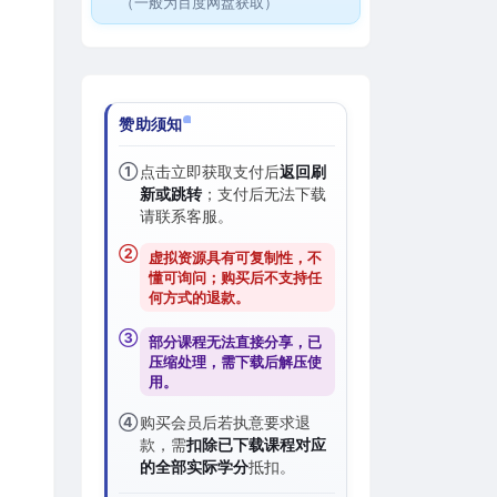
（一般为百度网盘获取）
赞助须知
①
点击立即获取支付后
返回刷
新或跳转
；支付后无法下载
请联系客服。
②
虚拟资源具有可复制性，不
懂可询问；购买后
不支持任
何方式的退款
。
③
部分课程无法直接分享，已
压缩处理，需
下载后解压
使
用。
④
购买会员后若执意要求退
款，需
扣除已下载课程对应
的全部实际学分
抵扣。