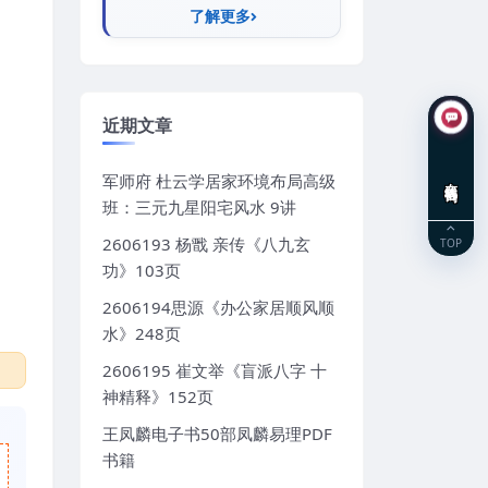
了解更多
近期文章
军师府 杜云学居家环境布局高级
在线咨询
班：三元九星阳宅风水 9讲
2606193 杨戬 亲传《八九玄
TOP
功》103页
2606194思源《办公家居顺风顺
水》248页
2606195 崔文举《盲派八字 十
神精释》152页
王凤麟电子书50部凤麟易理PDF
书籍