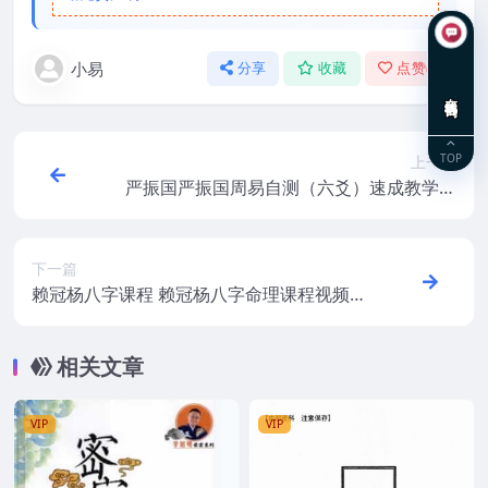
小易
分享
收藏
点赞(
0
)
在线咨询
TOP
上一篇
严振国严振国周易自测（六爻）速成教学培
训课程3天12集视频
下一篇
赖冠杨八字课程 赖冠杨八字命理课程视频33
合集
相关文章
VIP
VIP