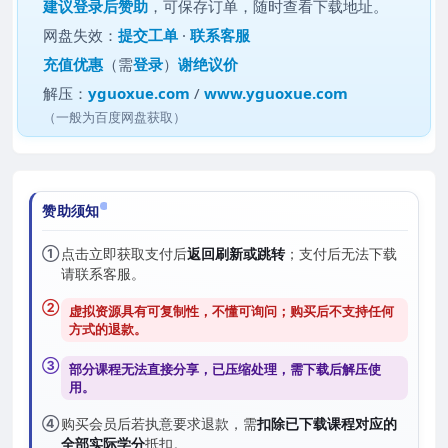
建议
登录后赞助
，可保存订单，随时查看下载地址。
网盘失效：
提交工单
·
联系客服
充值优惠
（需
登录
）
谢绝议价
解压：
yguoxue.com
/
www.yguoxue.com
（一般为百度网盘获取）
赞助须知
①
点击立即获取支付后
返回刷新或跳转
；支付后无法下载
请联系客服。
②
虚拟资源具有可复制性，不懂可询问；购买后
不支持任何
方式的退款
。
③
部分课程无法直接分享，已压缩处理，需
下载后解压
使
用。
④
购买会员后若执意要求退款，需
扣除已下载课程对应的
全部实际学分
抵扣。