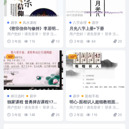
易学
风水课程
八字命理
易学
《密宗信仰与修持》李居明着
月光八字上册+下册
2010.pdf
用户您好！请先登录！ 登录 注册
用户您好！请先登录！ 登录 注册
编号：DF13 《密宗信仰与修持》
月光八字弟子班高级教材上下集 2
3 年前
116
10
3 年前
84
20
李居明着20...
310190
VIP
VIP
择日选时
易学
易学
面相手相
独家课程 曾勇择吉课程17集
明心-面相识人超细教程面相
视频课程全集
必学1集视频
用户您好！请先登录！ 登录 注册
用户您好！请先登录！ 登录 注册
最新课程 曾勇择吉课程17集全 曾
明心-面相识人超细教程面相必学 2
3 年前
148
26
2 年前
116
20
氏易学择吉1...
403178...