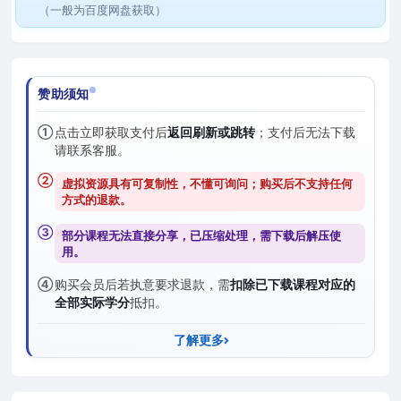
（一般为百度网盘获取）
赞助须知
①
点击立即获取支付后
返回刷新或跳转
；支付后无法下载
请联系客服。
②
虚拟资源具有可复制性，不懂可询问；购买后
不支持任何
方式的退款
。
③
部分课程无法直接分享，已压缩处理，需
下载后解压
使
用。
④
购买会员后若执意要求退款，需
扣除已下载课程对应的
全部实际学分
抵扣。
了解更多