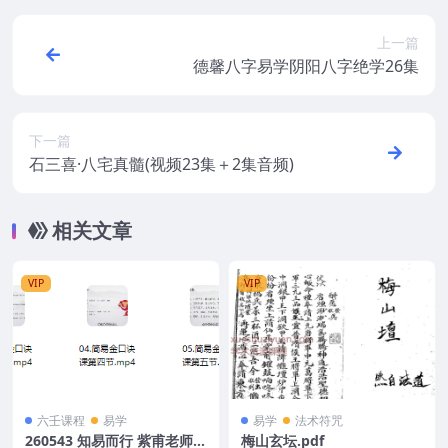
上一篇
德馨八字易学阴阳八字绝学26集
下一篇
石三喜·八宅真髓(视频23集＋2集音频)
相关文章
VIP
VIP
六壬课程
易学
易学
法术符咒
260543 知易而行 紫甫老师
梅山玄坛.pdf