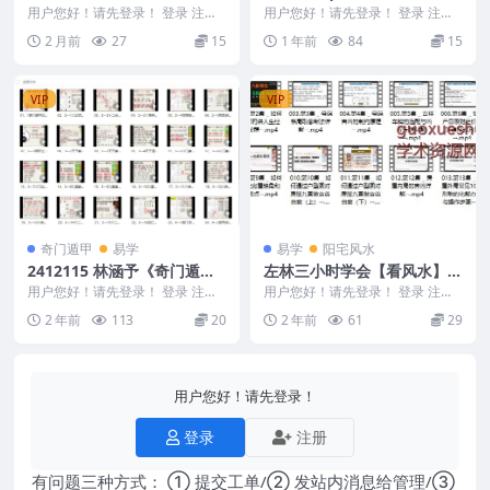
简易金口诀7集视频Y
用户您好！请先登录！ 登录 注册
用户您好！请先登录！ 登录 注册
知易而行 紫甫老师 简易金口诀7集
梅山玄坛.pdf 2503156-16
2 月前
27
15
1 年前
84
15
视频Y 26...
VIP
VIP
奇门遁甲
易学
易学
阳宅风水
2412115 林涵予《奇门遁甲
左林三小时学会【看风水】合
高级运筹课程》35集视频
集14集
用户您好！请先登录！ 登录 注册
用户您好！请先登录！ 登录 注册
5 林涵予《奇门遁甲高级运筹课
左林三小时学会【看风水】合集14
2 年前
113
20
2 年前
61
29
程》35集视频 ...
集 24081...
用户您好！请先登录！
登录
注册
有问题三种方式： ① 提交工单/② 发站内消息给管理/③