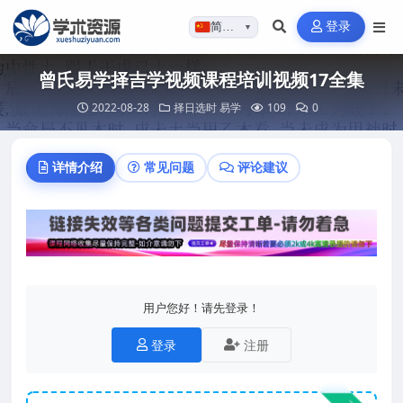
登录
简体…
▼
曾氏易学择吉学视频课程培训视频17全集
2022-08-28
择日选时
易学
109
0
详情介绍
常见问题
评论建议
用户您好！请先登录！
登录
注册