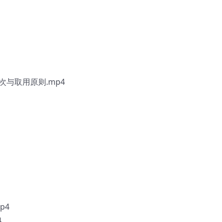
与取用原则.mp4
p4
4