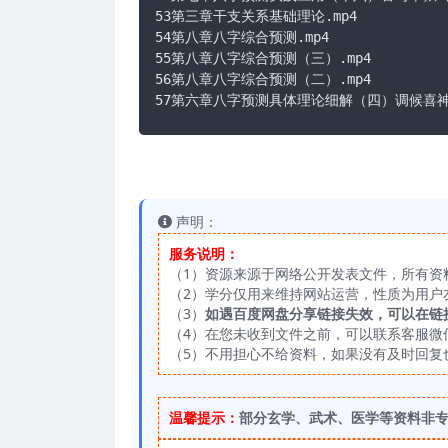
53第三章干支关系基础理论.mp4

54第八章八字综合预测.mp4

55第八章八字综合预测（三）.mp4

56第八章八字综合预测（二）.mp4

57第六章八字预测具体理论细解（四）调候喜神（
声明：
服务说明：
（1）资源来源于网络公开发表文件，所有资
（2）学分仅用来维持网站运营，性质为用户
（3）
如遇百度网盘分享链接失效，可以在链
（4）在您未收到文件之前，可以联系客服微信：
（5）不用担心不给资料，如果没有及时回复
温馨提示：
部分玄学、武术、医学等资料非