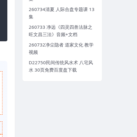
260734清夏 人际合盘专题课 13
集
260733 净远《四灵四兽法脉之
旺文昌三法》音频+文档
260732净尘隐者 道家文化 教学
视频
D22750民间传统风水术 八宅风
水 30页免费百度盘下载