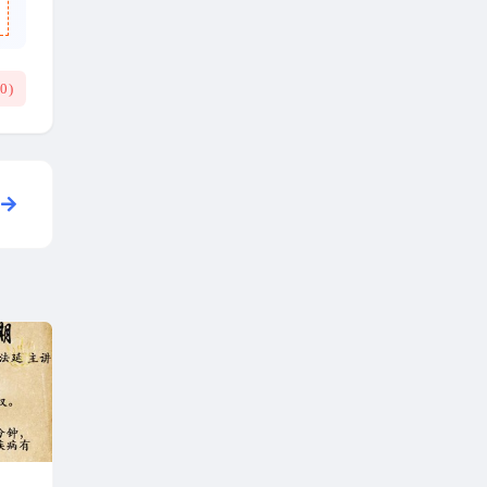
(
0
)