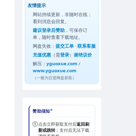
友情提示
网站持续更新，非随时在线；
看到消息会回复。
建议
登录后赞助
，可保存订
单，随时查看下载地址。
网盘失效：
提交工单
·
联系客服
充值优惠
（需
登录
）
谢绝议价
解压：
yguoxue.com
/
www.yguoxue.com
（一般为百度网盘获取）
赞助须知
①
点击立即获取支付后
返回刷
新或跳转
；支付后无法下载