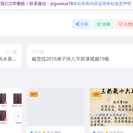
立即删除！联系微信：yiguoxue78
本站所有内容适用本站免责声明
分享
收藏
点赞
上一篇
下一篇
风水基础
戴贵忱2016弟子班八字群课视频19集
教程14集
VIP
VIP
易学
风水课程
易学
法术符咒