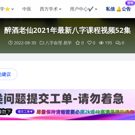
咨询
国学⭐
中医
西方学术
用户中心✔️
私信 🔔公告
醉酒老仙2021年最新八字课程视频52集
2022-08-30
八字命理
易学
0
0
195
0
论建议