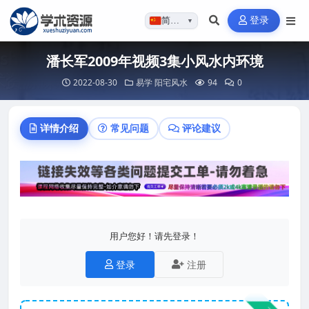
登录
简体…
▼
潘长军2009年视频3集小风水内环境
2022-08-30
易学
阳宅风水
94
0
详情介绍
常见问题
评论建议
用户您好！请先登录！
登录
注册