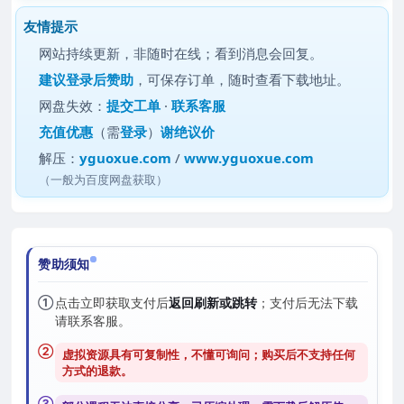
友情提示
网站持续更新，非随时在线；看到消息会回复。
建议
登录后赞助
，可保存订单，随时查看下载地址。
网盘失效：
提交工单
·
联系客服
充值优惠
（需
登录
）
谢绝议价
解压：
yguoxue.com
/
www.yguoxue.com
（一般为百度网盘获取）
赞助须知
①
点击立即获取支付后
返回刷新或跳转
；支付后无法下载
请联系客服。
②
虚拟资源具有可复制性，不懂可询问；购买后
不支持任何
方式的退款
。
③