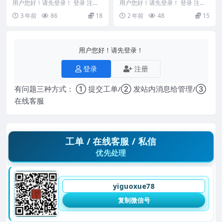
級班課程录音
悟之详解大运流年与命局的运
用户您好！请先登录！ 登录 注册
用户您好！请先登录！ 登录 注册
許銓仁-欽天四化飛星斗數高級班
行规律》5集Y
夏光明弟子罗靖皓 《八字开悟之
3 年前
86
18
2 年前
48
15
課程录音 231...
详解大运流年与命...
用户您好！请先登录！
登录
注册
有问题三种方式： ① 提交工单/② 发站内消息给管理/③
在线客服
工单 / 在线客服 / 私信
优先处理
yiguoxue78
复制微信号