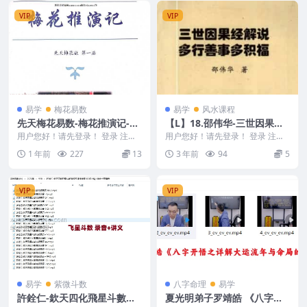
VIP
VIP
易学
梅花易数
易学
风水课程
先天梅花易数-梅花推演记-赵
【L】18.邵伟华-三世因果经
三雍
解说-多行善事多积福.pdf
用户您好！请先登录！ 登录 注册
用户您好！请先登录！ 登录 注册
先天梅花易数-梅花推演记-赵三雍
编号：Y2302-193-18 【L】18.
1 年前
227
13
3 年前
94
5
随时删除需要...
邵...
VIP
VIP
易学
紫微斗数
八字命理
易学
許銓仁-欽天四化飛星斗數高
夏光明弟子罗靖皓 《八字开