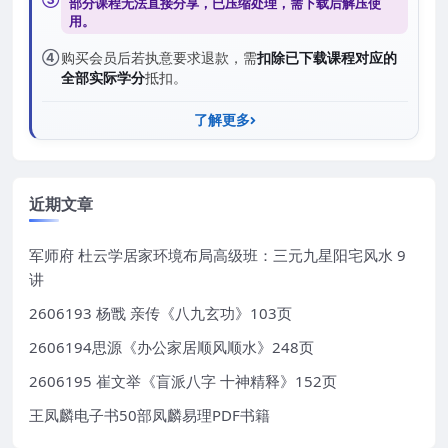
部分课程无法直接分享，已压缩处理，需
下载后解压
使
用。
④
购买会员后若执意要求退款，需
扣除已下载课程对应的
全部实际学分
抵扣。
了解更多
近期文章
军师府 杜云学居家环境布局高级班：三元九星阳宅风水 9
讲
2606193 杨戬 亲传《八九玄功》103页
2606194思源《办公家居顺风顺水》248页
2606195 崔文举《盲派八字 十神精释》152页
王凤麟电子书50部凤麟易理PDF书籍