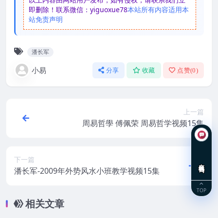
即删除！联系微信：yiguoxue78
本站所有内容适用本
站免责声明
潘长军
小易
分享
收藏
点赞(
0
)
上一篇
周易哲學 傅佩荣 周易哲学视频15集
下一篇
在线咨询
潘长军-2009年外势风水小班教学视频15集
TOP
相关文章