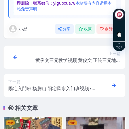
即删除！联系微信：yiguoxue78
本站所有内容适用本
站免责声明
小易
分享
收藏
点赞(
0
)
在线咨询
TOP
上一篇
黄俊文三元教学视频 黄俊文 正统三元地理
风水教学视频18集
下一篇
陽宅入門班 杨腾山 阳宅风水入门班视频7集
教学视频全集下载
相关文章
VIP
VIP