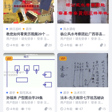
择日选时
易学
风水课程
教您如何看黄历视频20个 百
杨公风水考察团赴广西容县考
度云盘下载
察阴阳宅风水8视频
用户您好！请先登录！ 登录 注册
用户您好！请先登录！ 登录 注册
教您如何看黄历视频20个，内容通
杨公风水考察团赴广西容县考察风
4 年前
151
20
4 年前
87
3
俗易懂，是一套...
水 编号：221...
VIP
VIP
易学
阳宅风水
易学
法术符咒
孙福来 户型图自学29集
法本–先天南宗七字祖炁秘诀
用户您好！请先登录！ 登录 注册
用户您好！请先登录！ 登录 注册
户型图自学29集 孙福来风水房屋
法本–先天南宗七字祖炁秘诀 24
4 年前
110
15
2 年前
67
15
设计-户型图...
1...