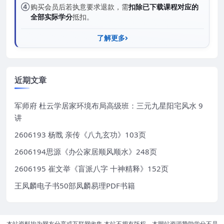
④
购买会员后若执意要求退款，需
扣除已下载课程对应的
全部实际学分
抵扣。
了解更多
近期文章
军师府 杜云学居家环境布局高级班：三元九星阳宅风水 9
讲
2606193 杨戬 亲传《八九玄功》103页
2606194思源《办公家居顺风顺水》248页
2606195 崔文举《盲派八字 十神精释》152页
王凤麟电子书50部凤麟易理PDF书籍
本站资料均为网友分享或互联网收集,本站不拥有版权。本网站资源赞助学分不是