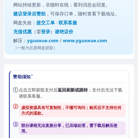
网站持续更新，非随时在线；看到消息会回复。
建议
登录后赞助
，可保存订单，随时查看下载地址。
网盘失效：
提交工单
·
联系客服
充值优惠
（需
登录
）
谢绝议价
解压：
yguoxue.com
/
www.yguoxue.com
（一般为百度网盘获取）
赞助须知
①
点击立即获取支付后
返回刷新或跳转
；支付后无法下载
请联系客服。
②
虚拟资源具有可复制性，不懂可询问；购买后
不支持任何
方式的退款
。
③
部分课程无法直接分享，已压缩处理，需
下载后解压
使
用。