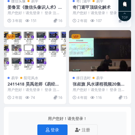
微信头像
易学
奇门遁甲
易学
姜鲁宜《微信头像识人术》高
奇门遁甲顶级化解术
阶线下实战班35集
用户您好！请先登录！ 登录 注册
用户您好！请先登录！ 登录 注册
姜鲁宜《微信头像识人术》高阶线
阴盘奇门系统课程、奇门遁甲顶级
TOP
3 年前
151
16
2 年前
107
15
下实战班35集 ...
化解术101页&...
VIP
VIP
易学
阳宅风水
择日选时
易学
2411418 昊禹老师《易经风
张叔旗 风水课程视频20集风
水》20集
水择日 +PPT文档讲义
用户您好！请先登录！ 登录 注册
用户您好！请先登录！ 登录 注册
昊禹老师《易经风水》20集 2411
张叔旗 风水课程视频20集风水择
2 年前
74
16
4 年前
116
15
418 0...
日 +PPT文...
用户您好！请先登录！
登录
注册