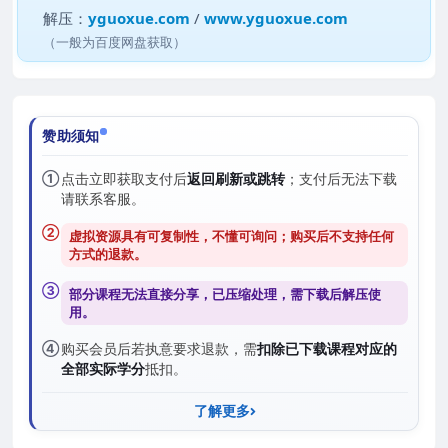
解压：
yguoxue.com
/
www.yguoxue.com
（一般为百度网盘获取）
赞助须知
①
点击立即获取支付后
返回刷新或跳转
；支付后无法下载
请联系客服。
②
虚拟资源具有可复制性，不懂可询问；购买后
不支持任何
方式的退款
。
③
部分课程无法直接分享，已压缩处理，需
下载后解压
使
用。
④
购买会员后若执意要求退款，需
扣除已下载课程对应的
全部实际学分
抵扣。
了解更多