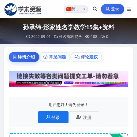
登录
简体…
▼
孙承纬-形家姓名学教学15集+资料
2022-09-01
姓名预测
易学
108
0
详情介绍
常见问题
评论建议
用户您好！请先登录！
登录
注册