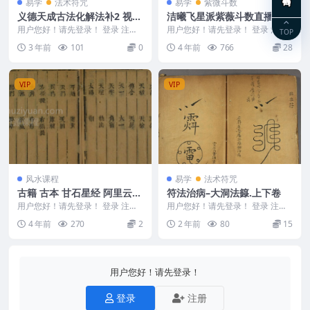
易学
法术符咒
易学
紫微斗数
义德天成古法化解法补2 视频
洁曦飞星派紫薇斗数直播课程
1集
【初级+进阶班】 课程共69集
用户您好！请先登录！ 登录 注册
用户您好！请先登录！ 登录 注册
TOP
义德天成古法化解法补2 找到多出
飞星派紫薇斗数直播课程【初级
3 年前
101
0
4 年前
766
28
的一集不知道是...
+进阶班】洁曦飞星...
VIP
VIP
风水课程
易学
法术符咒
古籍 古本 甘石星经 阿里云下
符法治病–大洞法籙.上下卷
载
用户您好！请先登录！ 登录 注册
用户您好！请先登录！ 登录 注册
甘石星经 编号:221381C11
符法治病–大洞法籙.上下卷 241...
4 年前
270
2
2 年前
80
15
用户您好！请先登录！
登录
注册