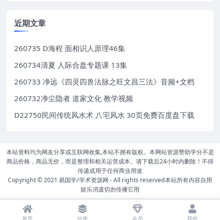
近期文章
260735 D海程 面相识人原理46集
260734清夏 人际合盘专题课 13集
260733 净远《四灵四兽法脉之旺文昌三法》音频+文档
260732净尘隐者 道家文化 教学视频
D22750民间传统风水术 八宅风水 30页免费百度盘下载
本站资料均为网友分享或互联网收集,本站不拥有版权。本网站资源赞助学分不是
商品价格，商品无价，而是整理和相关运营成本。请下载后24小时内删除！不得
传递或用于任何商业用途
Copyright © 2021
易国学/学术资源网
- All rights reserved本站所有内容自用
娱乐消遣切勿传播它用
首页
分类
会员
我的