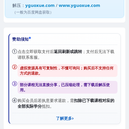
解压：
yguoxue.com
/
www.yguoxue.com
（一般为百度网盘获取）
赞助须知
①
点击立即获取支付后
返回刷新或跳转
；支付后无法下载
请联系客服。
②
虚拟资源具有可复制性，不懂可询问；购买后
不支持任何
方式的退款
。
③
部分课程无法直接分享，已压缩处理，需
下载后解压
使
用。
④
购买会员后若执意要求退款，需
扣除已下载课程对应的
全部实际学分
抵扣。
了解更多