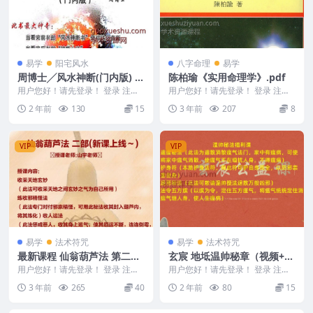
易学
阳宅风水
八字命理
易学
周博士╱风水神断(门内版) 铁
陈柏瑜《实用命理学》.pdf
口直断 神断心法(打印).pdf
用户您好！请先登录！ 登录 注册
用户您好！请先登录！ 登录 注册
周博士╱风水神断(门内版) 铁口直
陈柏瑜《实用命理学》.pdf Y2308
2 年前
130
15
3 年前
207
8
断 神断心法...
-34...
VIP
VIP
易学
法术符咒
易学
法术符咒
最新课程 仙翁葫芦法 第二部
玄宸 地坻温帅秘章（视频+文
南极葫芦秘法
档）Y
用户您好！请先登录！ 登录 注册
用户您好！请先登录！ 登录 注册
葫芦法 二部(新课上线～) 授课老
玄宸 地坻温帅秘章（视频+文档）
3 年前
265
40
2 年前
80
15
师:山宇老传...
Y 25011...