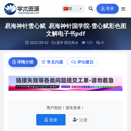
登录
简体…
▼
易海神针雪心赋 易海神针国学院-雪心赋彩色图
文解电子书pdf
2022-09-02
易学
阳宅风水
121
0
详情介绍
常见问题
评论建议
用户您好！请先登录！
登录
注册