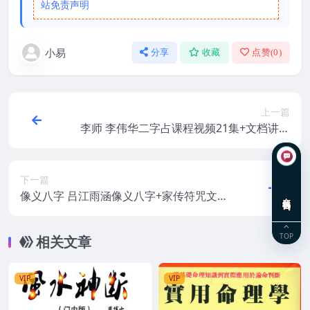
站免责声明
小易
分享
收藏
点赞(
0
)
上一篇
李师 李伟华二字占课程视频21集+文档讲义
资源
下一篇
像义八字 吕江雨涵像义八字+家传符咒文档
在线咨询
资料4pdf
TOP
相关文章
VIP
VIP