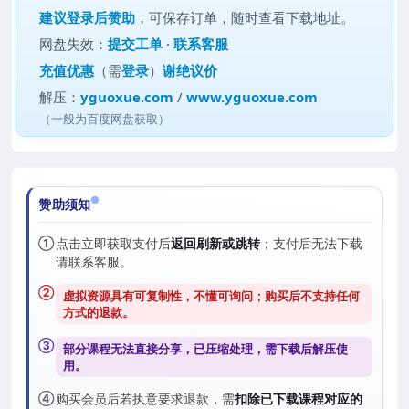
建议
登录后赞助
，可保存订单，随时查看下载地址。
网盘失效：
提交工单
·
联系客服
充值优惠
（需
登录
）
谢绝议价
解压：
yguoxue.com
/
www.yguoxue.com
（一般为百度网盘获取）
赞助须知
①
点击立即获取支付后
返回刷新或跳转
；支付后无法下载
请联系客服。
②
虚拟资源具有可复制性，不懂可询问；购买后
不支持任何
方式的退款
。
③
部分课程无法直接分享，已压缩处理，需
下载后解压
使
用。
④
购买会员后若执意要求退款，需
扣除已下载课程对应的