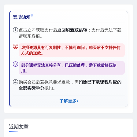
赞助须知
①
点击立即获取支付后
返回刷新或跳转
；支付后无法下载
请联系客服。
②
虚拟资源具有可复制性，不懂可询问；购买后
不支持任何
方式的退款
。
③
部分课程无法直接分享，已压缩处理，需
下载后解压
使
用。
④
购买会员后若执意要求退款，需
扣除已下载课程对应的
全部实际学分
抵扣。
了解更多
近期文章