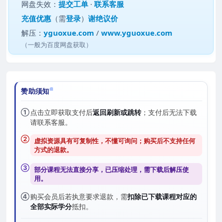
网盘失效：
提交工单
·
联系客服
充值优惠
（需
登录
）
谢绝议价
解压：
yguoxue.com
/
www.yguoxue.com
（一般为百度网盘获取）
赞助须知
①
点击立即获取支付后
返回刷新或跳转
；支付后无法下载
请联系客服。
②
虚拟资源具有可复制性，不懂可询问；购买后
不支持任何
方式的退款
。
③
部分课程无法直接分享，已压缩处理，需
下载后解压
使
用。
④
购买会员后若执意要求退款，需
扣除已下载课程对应的
全部实际学分
抵扣。