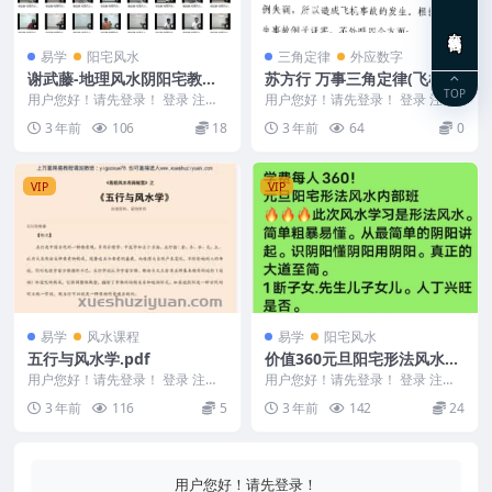
在线咨询
易学
阳宅风水
三角定律
外应数字
谢武藤-地理风水阴阳宅教程
苏方行 万事三角定律(飞机牌
TOP
视频48集
号是发生事故的根源)整理版
用户您好！请先登录！ 登录 注册
用户您好！请先登录！ 登录 注册
谢武藤-地理风水阴阳宅教程视频4
苏方行 万事三角定律(飞机牌号是
3 年前
106
18
3 年前
64
0
8集 Y230...
发生事故的根源...
VIP
VIP
易学
风水课程
易学
阳宅风水
五行与风水学.pdf
价值360元旦阳宅形法风水微
课元旦阳宅形法风水7天课程
用户您好！请先登录！ 登录 注册
用户您好！请先登录！ 登录 注册
编号：MY2212-200-269 五行与
视频微课
阳宅形法风水7天课程视频微课36
3 年前
116
5
3 年前
142
24
风水...
0，2023年...
用户您好！请先登录！