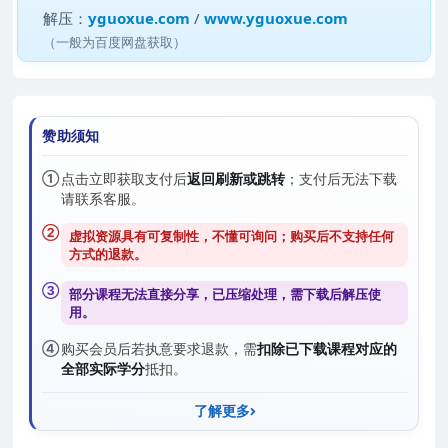
解压：
yguoxue.com
/
www.yguoxue.com
（一般为百度网盘获取）
赞助须知
①
点击立即获取支付后
返回刷新或跳转
；支付后无法下载
请联系客服。
②
虚拟资源具有可复制性，不懂可询问；购买后
不支持任何
方式的退款
。
③
部分课程无法直接分享，已压缩处理，需
下载后解压
使
用。
④
购买会员后若执意要求退款，需
扣除已下载课程对应的
全部实际学分
抵扣。
了解更多