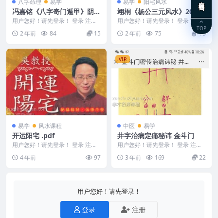
八字命理
易学
易学
阳宅风水
冯嘉铭《八字奇门遁甲》阴盘
翊桐《杨公三元风水》20集
奇门180页
用户您好！请先登录！ 登录 注册
用户您好！请先登录！ 登录 注册
冯嘉铭《八字奇门遁甲》阴盘奇门
翊桐《杨公三元风水》20集 2410
TOP
2 年前
84
15
2 年前
75
15
180页 241...
134 0...
VIP
易学
风水课程
中医
易学
开运阳宅 .pdf
井字治病定痛秘讳 金斗门
用户您好！请先登录！ 登录 注册
用户您好！请先登录！ 登录 注册
编号：MY2212-200-143 开运阳
金斗门井字治病定痛秘讳，2个图
4 年前
97
3 年前
169
22
宅 ...
片解说+3个特定...
用户您好！请先登录！
登录
注册