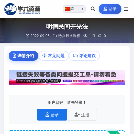
登录
简体…
▼
明德民间开光法
2022-09-05
易学
风水课程
113
0
详情介绍
常见问题
评论建议
用户您好！请先登录！
登录
注册