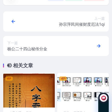
上一篇
孙宗萍民间催财度厄法1qi
下一篇
杨公二十四山秘传分金
相关文章
VIP
VIP
在线咨询