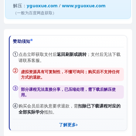
解压：
yguoxue.com
/
www.yguoxue.com
（一般为百度网盘获取）
赞助须知
①
点击立即获取支付后
返回刷新或跳转
；支付后无法下载
请联系客服。
②
虚拟资源具有可复制性，不懂可询问；购买后
不支持任何
方式的退款
。
③
部分课程无法直接分享，已压缩处理，需
下载后解压
使
用。
④
购买会员后若执意要求退款，需
扣除已下载课程对应的
全部实际学分
抵扣。
了解更多