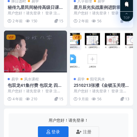
择日选时
易学
八字命理
易学
秘传九星民间秘传高级日课讲
星月辰光实战案例进阶班21
义资料高清27页双面PDF
视频
用户您好！请先登录！ 登录 注册
用户您好！请先登录！ 登录 注册
民间秘传高级日课讲义资料高清27
星月辰光实战案例进阶班 250117
TOP
2 年前
150
15
2 年前
56
15
页双面PDF秘...
1 001...
VIP
VIP
易学
风水课程
易学
阳宅风水
包双龙41集付费 包双龙 四柱
2510213张濮《金锁玉关理论
八字付费教学视频41集
与实战速成课程》 8集视频Y
用户您好！请先登录！ 登录 注册
用户您好！请先登录！ 登录 注册
包双龙41集付费 包双龙 四柱八字
张濮《金锁玉关理论与实战速成课
4 年前
210
15
9 月前
56
13
付费教学视频...
程》 8集视频Y...
用户您好！请先登录！
登录
注册