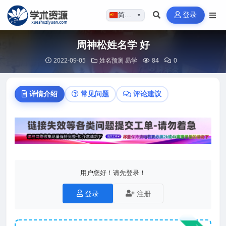
登录
简体…
▼
周神松姓名学 好
2022-09-05
姓名预测
易学
84
0
详情介绍
常见问题
评论建议
用户您好！请先登录！
登录
注册