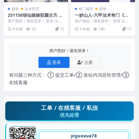
易学
法术符咒
奇门遁甲
易学
251158胡仙娘娘驻颜古方 视
一妙山人-六甲法术奇门《基
频+课件
础篇》109页.pdf
用户您好！请先登录！ 登录 注册
用户您好！请先登录！ 登录 注册
驻颜方 驻颜罐 清晰版答疑.jpg 视
一妙山人-六甲法术奇门《基础
8 月前
53
15
3 年前
185
13
频_ev...
篇》109页.pd...
用户您好！请先登录！
登录
注册
有问题三种方式： ① 提交工单/② 发站内消息给管理/③
在线客服
工单 / 在线客服 / 私信
优先处理
yiguoxue78