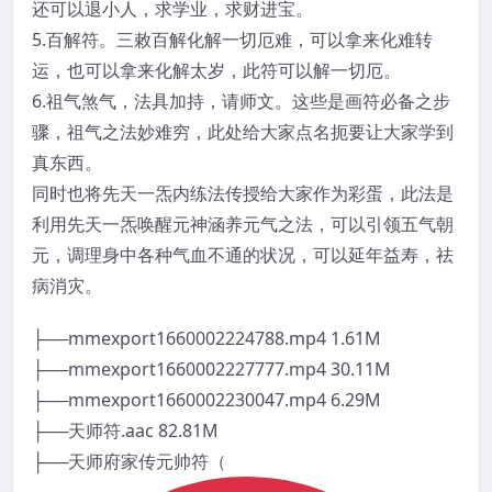
还可以退小人，求学业，求财进宝。
5.百解符。三敕百解化解一切厄难，可以拿来化难转
运，也可以拿来化解太岁，此符可以解一切厄。
6.祖气煞气，法具加持，请师文。这些是画符必备之步
骤，祖气之法妙难穷，此处给大家点名扼要让大家学到
真东西。
同时也将先天一炁内练法传授给大家作为彩蛋，此法是
利用先天一炁唤醒元神涵养元气之法，可以引领五气朝
元，调理身中各种气血不通的状况，可以延年益寿，祛
病消灾。
├──mmexport1660002224788.mp4 1.61M
├──mmexport1660002227777.mp4 30.11M
├──mmexport1660002230047.mp4 6.29M
├──天师符.aac 82.81M
├──天师府家传元帅符（