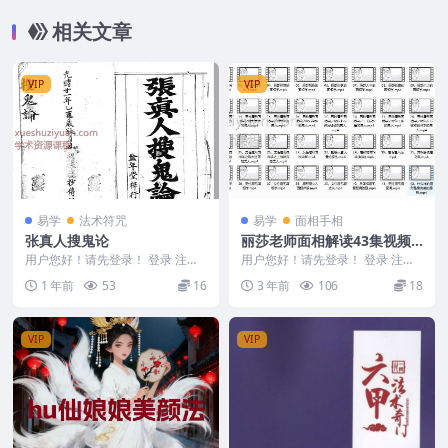
相关文章
VIP
VIP
易学
法术符咒
易学
面相手相
张真人搜鬼论
丽莎老师面相解读43集视频
课程
用户您好！请先登录！ 登录 注册
用户您好！请先登录！ 登录 注册
张真人搜鬼论 250354 张真人搜鬼
丽莎老师面相解读43集 学习相学
1 年前
53
16
3 年前
106
18
论
的一门好课程 ...
VIP
VIP