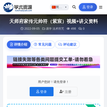
登录
简体…
▼
天师府家传元帅符（紫宸）视频+讲义资料
2022-09-05
易学
法术符咒
498
0
详情介绍
常见问题
评论建议
用户您好！请先登录！
登录
注册