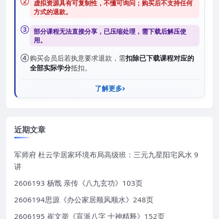
②
虚拟资源具有可复制性，不懂可询问；购买后
不支持任何
方式的退款
。
③
部分课程无法直接分享，已压缩处理，需
下载后解压
使
用。
④
购买会员后若执意要求退款，需
扣除已下载课程对应的
全部实际学分
抵扣。
了解更多
近期文章
军师府 杜云学居家环境布局高级班：三元九星阳宅风水 9
讲
2606193 杨戬 亲传《八九玄功》103页
2606194思源《办公家居顺风顺水》248页
2606195 崔文举《盲派八字 十神精释》152页