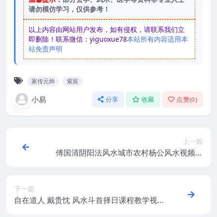
请勿模仿学习，仅供参考！
以上内容由网站用户发布，如有侵权，请联系我们立
即删除！联系微信：yiguoxue78
本站所有内容适用本
站免责声明
家传元帅
紫宸
小易
分享
收藏
点赞(
0
)
上一篇
傅国清阴阳法风水城市农村杨公风水视频教
程现在住宅风水
下一篇
自在道人 戴贵忱 风水斗首择日课程教学视
频16集+讲义资料