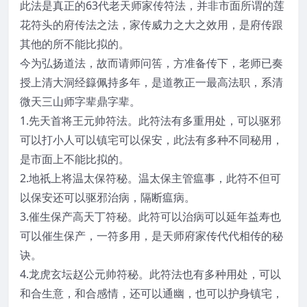
此法是真正的63代老天师家传符法，并非市面所谓的莲
花符头的府传法之法，家传威力之大之效用，是府传跟
其他的所不能比拟的。
今为弘扬道法，故而请师问筶，方准备传下，老师已奏
授上清大洞经籙佩持多年，是道教正一最高法职，系清
微天三山师字辈鼎字辈。
1.先天首将王元帅符法。此符法有多重用处，可以驱邪
可以打小人可以镇宅可以保安，此法有多种不同秘用，
是市面上不能比拟的。
2.地祇上将温太保符秘。温太保主管瘟事，此符不但可
以保安还可以驱邪治病，隔断瘟病。
3.催生保产高天丁符秘。此符可以治病可以延年益寿也
可以催生保产，一符多用，是天师府家传代代相传的秘
诀。
4.龙虎玄坛赵公元帅符秘。此符法也有多种用处，可以
和合生意，和合感情，还可以通幽，也可以护身镇宅，