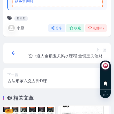
站免责声明
月星堂
小易
分享
收藏
点赞(
0
)
上一篇
玄中道人金锁玉关风水课程 金锁玉关催财店
铺类
下一篇
古法形家六爻占卦D课
在线咨询
TOP
相关文章
VIP