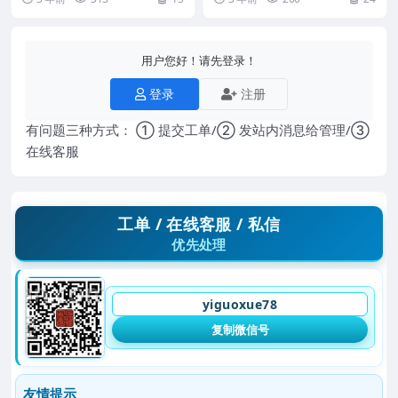
邵子神数南派...
频！六爻，父母，...
密断法催老师六爻最新
用户您好！请先登录！
登录
注册
有问题三种方式： ① 提交工单/② 发站内消息给管理/③
在线客服
工单 / 在线客服 / 私信
优先处理
yiguoxue78
复制微信号
友情提示