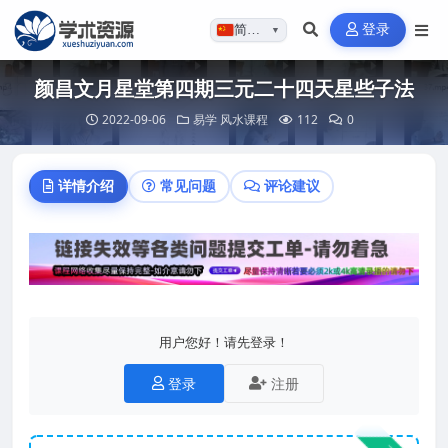
登录
简体…
▼
颜昌文月星堂第四期三元二十四天星些子法
2022-09-06
易学
风水课程
112
0
详情介绍
常见问题
评论建议
用户您好！请先登录！
登录
注册