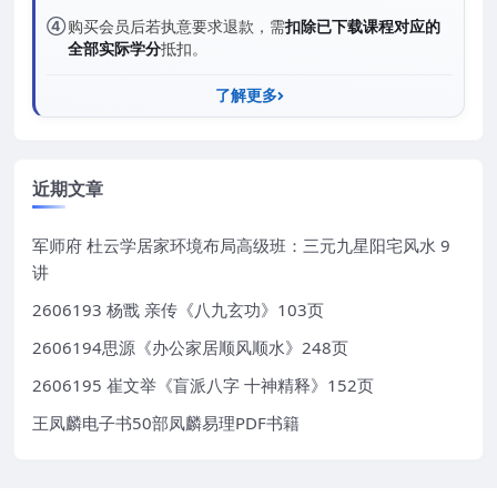
④
购买会员后若执意要求退款，需
扣除已下载课程对应的
全部实际学分
抵扣。
了解更多
近期文章
军师府 杜云学居家环境布局高级班：三元九星阳宅风水 9
讲
2606193 杨戬 亲传《八九玄功》103页
2606194思源《办公家居顺风顺水》248页
2606195 崔文举《盲派八字 十神精释》152页
王凤麟电子书50部凤麟易理PDF书籍