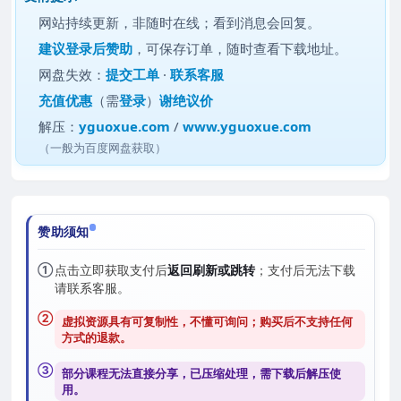
网站持续更新，非随时在线；看到消息会回复。
建议
登录后赞助
，可保存订单，随时查看下载地址。
网盘失效：
提交工单
·
联系客服
充值优惠
（需
登录
）
谢绝议价
解压：
yguoxue.com
/
www.yguoxue.com
（一般为百度网盘获取）
赞助须知
①
点击立即获取支付后
返回刷新或跳转
；支付后无法下载
请联系客服。
②
虚拟资源具有可复制性，不懂可询问；购买后
不支持任何
方式的退款
。
③
部分课程无法直接分享，已压缩处理，需
下载后解压
使
用。