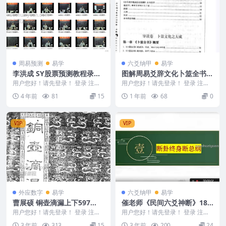
周易预测
易学
六爻纳甲
易学
李洪成 SY股票预测教程录像
图解周易爻辞文化卜筮全书
41集
第1部 六十四卦断.pdf
用户您好！请先登录！ 登录 注册
用户您好！请先登录！ 登录 注册
李洪成 SY股票预测教程录像41集.
图解周易爻辞文化卜筮全书 第1部
4 年前
81
15
1 年前
68
0
编号32...
六十四卦断....
VIP
VIP
外应数字
易学
六爻纳甲
易学
曹展硕 铜壶滴漏上下597
催老师《民间六爻神断》18
页 皇极邵子神数南派版本
集视频！六爻，父母，子孙，
用户您好！请先登录！ 登录 注册
用户您好！请先登录！ 登录 注册
曹展硕 铜壶滴漏上下597页 皇极
兄弟，妻财，车祸，手术等机
催老师《民间六爻神断》18集视
3 年前
313
15
3 年前
200
24