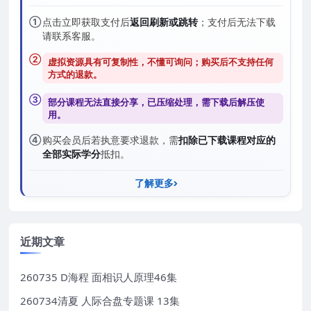
①
点击立即获取支付后
返回刷新或跳转
；支付后无法下载
请联系客服。
②
虚拟资源具有可复制性，不懂可询问；购买后
不支持任何
方式的退款
。
③
部分课程无法直接分享，已压缩处理，需
下载后解压
使
用。
④
购买会员后若执意要求退款，需
扣除已下载课程对应的
全部实际学分
抵扣。
了解更多
近期文章
260735 D海程 面相识人原理46集
260734清夏 人际合盘专题课 13集