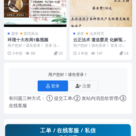
易学
阳宅风水
易学
法术符咒
环境十大布局1集视频
云正法术 遣送婴灵 化解冤亲
债主 课程+录音+讲义文档pd
用户您好！请先登录！ 登录 注册
用户您好！请先登录！ 登录 注册
环境十大布局 2311102
f
云正道法 遣送婴灵课程教学 云正
3 年前
88
20
3 年前
147
24
遣送婴灵微...
用户您好！请先登录！
登录
注册
有问题三种方式： ① 提交工单/② 发站内消息给管理/③
在线客服
工单 / 在线客服 / 私信