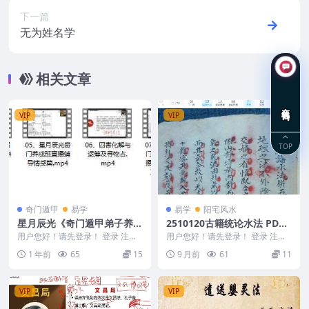
下一篇
无为姓名学
相关文章
在线咨询
VIP
VIP
TOP
奇门遁甲
易学
易学
阳宅风水
星月辰光《奇门遁甲弟子养成
2510120古籍统论水法 PDF
班》10集
文档100页 电子版Y
用户您好！请先登录！ 登录 注册
用户您好！请先登录！ 登录 注册
星月辰光《奇门遁甲弟子养成班》
古籍统论水法 PDF文档100页 电子
1 年前
65
15
9 月前
61
11
10集 2503...
版Y 2...
VIP
VIP