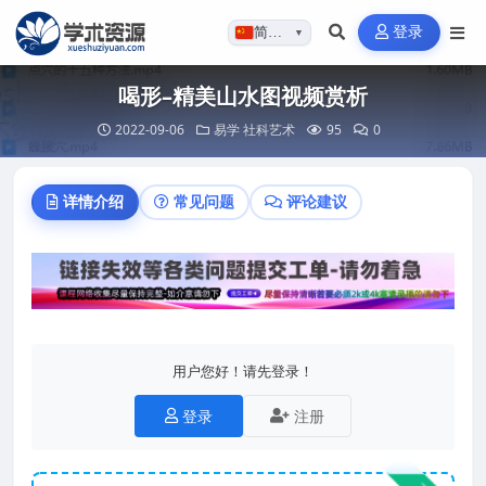
登录
简体…
▼
喝形–精美山水图视频赏析
2022-09-06
易学
社科艺术
95
0
详情介绍
常见问题
评论建议
用户您好！请先登录！
登录
注册