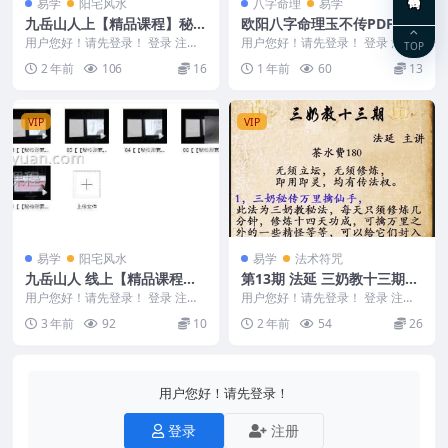
易学
阳宅风水
八字命理
易学
九岳山人上【精品课程】秘传
欧阳八字命理玉不传PDF文档
二十八星宿风水
Y663页
用户您好！请先登录！ 登录 注册
用户您好！请先登录！ 登录 注册
TOP
九岳山人上【精品课程】秘传二十
欧阳八字命理玉不传PDF文档Y 25
2 年前
106
16
1 年前
60
13
八星宿风水 24...
07257
VIP
VIP
易学
阳宅风水
易学
法术符咒
九岳山人 线上【精品课程】
第13期 法延 三奶教十三期
秘传逍遥形家风水8集视频课
+视频+文档
用户您好！请先登录！ 登录 注册
用户您好！请先登录！ 登录 注册
程
九岳山人 线上【精品课程】秘传
法延 三奶教十三期+视频+文档 第
3 年前
92
10
2 年前
54
26
逍遥形家风水 2...
13期 24...
用户您好！请先登录！
登录
注册