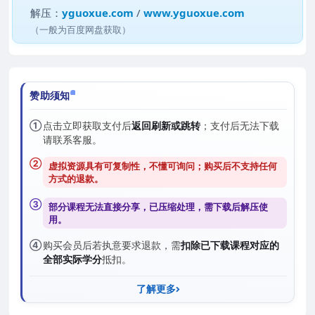
解压：
yguoxue.com
/
www.yguoxue.com
（一般为百度网盘获取）
赞助须知
①
点击立即获取支付后
返回刷新或跳转
；支付后无法下载
请联系客服。
②
虚拟资源具有可复制性，不懂可询问；购买后
不支持任何
方式的退款
。
③
部分课程无法直接分享，已压缩处理，需
下载后解压
使
用。
④
购买会员后若执意要求退款，需
扣除已下载课程对应的
全部实际学分
抵扣。
了解更多