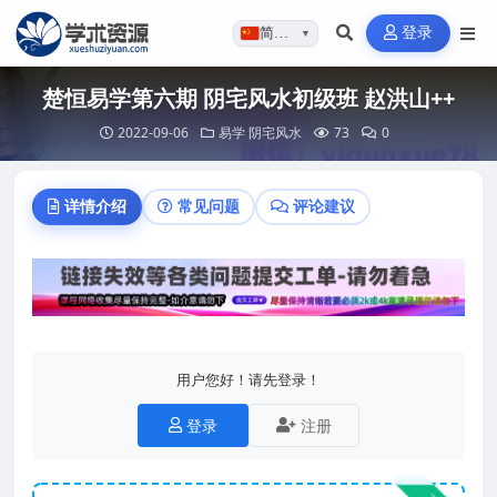
登录
简体…
▼
楚恒易学第六期 阴宅风水初级班 赵洪山++
2022-09-06
易学
阴宅风水
73
0
详情介绍
常见问题
评论建议
用户您好！请先登录！
登录
注册