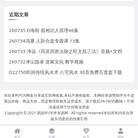
近期文章
260735 D海程 面相识人原理46集
260734清夏 人际合盘专题课 13集
260733 净远《四灵四兽法脉之旺文昌三法》音频+文档
260732净尘隐者 道家文化 教学视频
D22750民间传统风水术 八宅风水 30页免费百度盘下载
本站资料均为网友分享或互联网收集,本站不拥有版权。本网站资源赞助学分不是
商品价格，商品无价，而是整理和相关运营成本。请下载后24小时内删除！不得
传递或用于任何商业用途
Copyright © 2021
易国学/学术资源网
- All rights reserved本站所有内容自用
娱乐消遣切勿传播它用
首页
分类
会员
我的