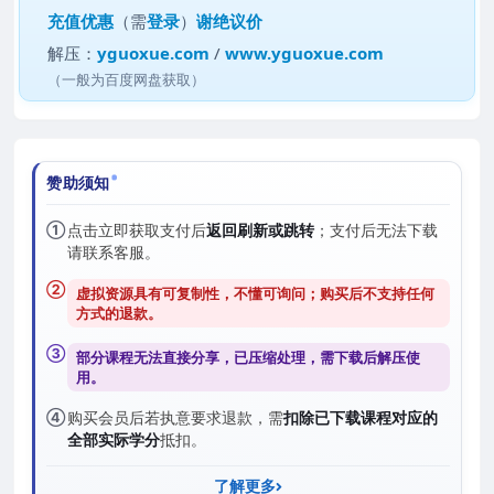
充值优惠
（需
登录
）
谢绝议价
解压：
yguoxue.com
/
www.yguoxue.com
（一般为百度网盘获取）
赞助须知
①
点击立即获取支付后
返回刷新或跳转
；支付后无法下载
请联系客服。
②
虚拟资源具有可复制性，不懂可询问；购买后
不支持任何
方式的退款
。
③
部分课程无法直接分享，已压缩处理，需
下载后解压
使
用。
④
购买会员后若执意要求退款，需
扣除已下载课程对应的
全部实际学分
抵扣。
了解更多