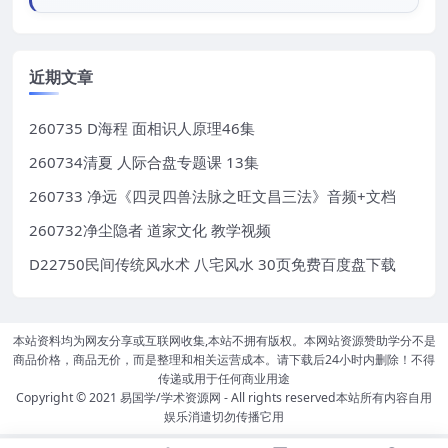
近期文章
260735 D海程 面相识人原理46集
260734清夏 人际合盘专题课 13集
260733 净远《四灵四兽法脉之旺文昌三法》音频+文档
260732净尘隐者 道家文化 教学视频
D22750民间传统风水术 八宅风水 30页免费百度盘下载
本站资料均为网友分享或互联网收集,本站不拥有版权。本网站资源赞助学分不是
商品价格，商品无价，而是整理和相关运营成本。请下载后24小时内删除！不得
传递或用于任何商业用途
Copyright © 2021
易国学/学术资源网
- All rights reserved本站所有内容自用
娱乐消遣切勿传播它用