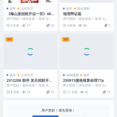
易学
法术符咒
易学
风水课程
《梅山派招财开运一宗》48
地理辩证疏
页
用户您好！请先登录！ 登录 注册
用户您好！请先登录！ 登录 注册
《梅山派招财开运一宗》48页 240
编号：221609A306 地理辩证疏 &
2 年前
77
22
4 年前
88
2
914
nb...
VIP
VIP
易学
法术符咒
周易预测
易学
2512208 朝寻 发兵招财开路
250915捷格推算命理77p
法 视频+课件
用户您好！请先登录！ 登录 注册
用户您好！请先登录！ 登录 注册
朝寻 发兵招财开路法 视频+课件 2
捷格推算命理77p 250915
8 月前
74
13
11 月前
42
15
51220...
用户您好！请先登录！