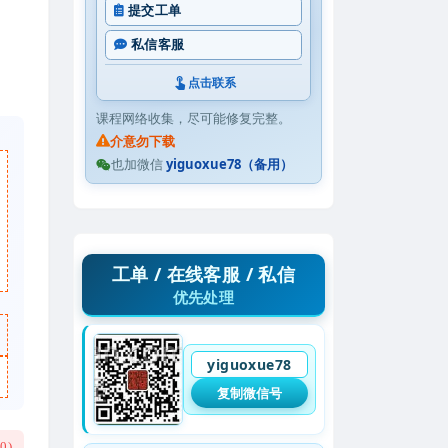
提交工单
私信客服
点击联系
课程网络收集，尽可能修复完整。
介意勿下载
也加微信
yiguoxue78（备用）
工单 / 在线客服 / 私信
优先处理
yiguoxue78
复制微信号
(
0
)