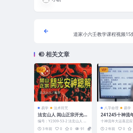
道家小六壬教学课程视频15
相关文章
VIP
VIP
易学
法术符咒
八字命理
易学
法玄山人 闾山正宗开光安
241245十神
神总解.pdf
忌应事点窍》1
编号：Y2309-53-2 法玄山人 闾
十神流年大运喜忌应
山正宗开光安神总解.pdf
集Y 241245
3 年前
0
0
91
10
2 年前
0