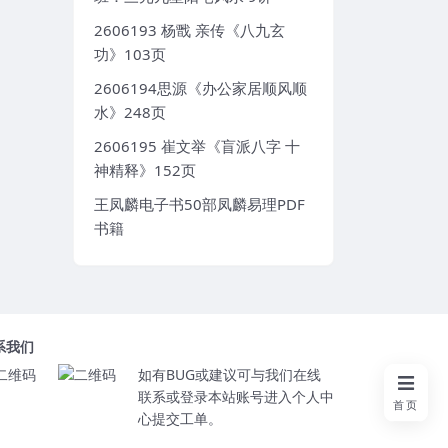
2606193 杨戬 亲传《八九玄
功》103页
2606194思源《办公家居顺风顺
水》248页
2606195 崔文举《盲派八字 十
神精释》152页
王凤麟电子书50部凤麟易理PDF
书籍
系我们
如有BUG或建议可与我们在线
联系或登录本站账号进入个人中
首页
心提交工单。