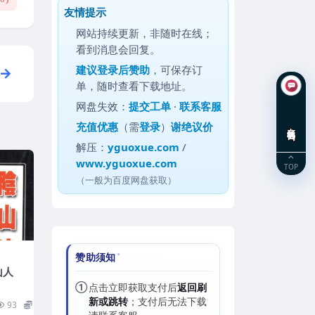
友情提示
网站持续更新，非随时在线；
看到消息会回复。
建议
登录后赞助
，可保存订
单，随时查看下载地址。
网盘失效：
提交工单
·
联系客服
充值优惠
（需
登录
）
谢绝议价
在线咨询
解压：
yguoxue.com
/
www.yguoxue.com
TOP
（一般为百度网盘获取）
赞助须知
风云山人
①
点击立即获取支付后
返回刷
新或跳转
；支付后无法下载
93
20