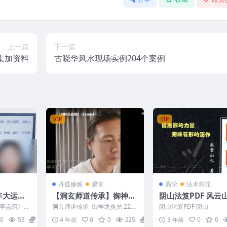
上一篇
下一篇
集加资料
古晓华风水现场实例204个案例
VIP
VIP
丹道修炼
易学
易学
法术符咒
流年大运喜
【洞玄师道传承】御神龙
阴山法笈PDF 
集Y
炎鼎
事点窍》1
洞玄师道传承 御神龙炎鼎 22w
阴山法笈PDF 阴山
423
0
53
10
4 年前
0
0
225
15
3 年前
0
0