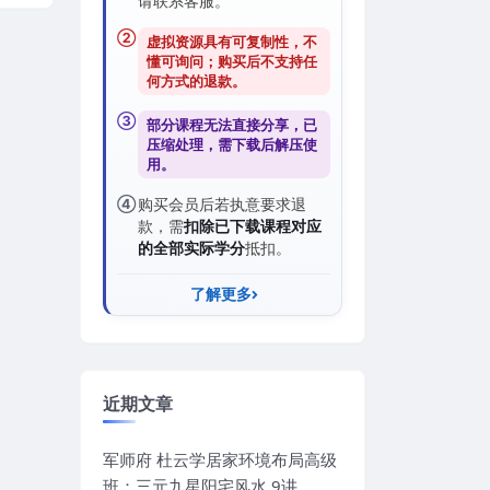
请联系客服。
②
虚拟资源具有可复制性，不
懂可询问；购买后
不支持任
何方式的退款
。
③
部分课程无法直接分享，已
压缩处理，需
下载后解压
使
用。
④
购买会员后若执意要求退
款，需
扣除已下载课程对应
的全部实际学分
抵扣。
了解更多
近期文章
军师府 杜云学居家环境布局高级
班：三元九星阳宅风水 9讲