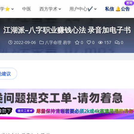
咨询
国学⭐
中医
西方学术
用户中心✔️
私信 🔔公告
江湖派–八字职业赚钱心法 录音加电子书
2022-09-06
八字命理
易学
0
0
157
0
论建议