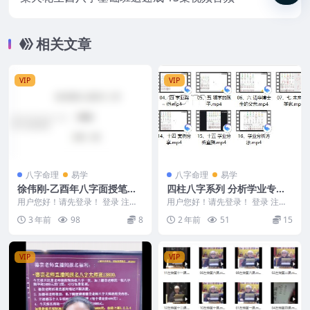
相关文章
VIP
VIP
八字命理
易学
八字命理
易学
徐伟刚-乙酉年八字面授笔记
四柱八字系列 分析学业专业
讲义
课程《清风新派八字》 16集
用户您好！请先登录！ 登录 注册
用户您好！请先登录！ 登录 注册
编号：Y2308-258-21 徐伟刚-乙酉
《分析学业专业课程》16集 2403
3 年前
98
8
2 年前
51
15
年...
182-1...
VIP
VIP