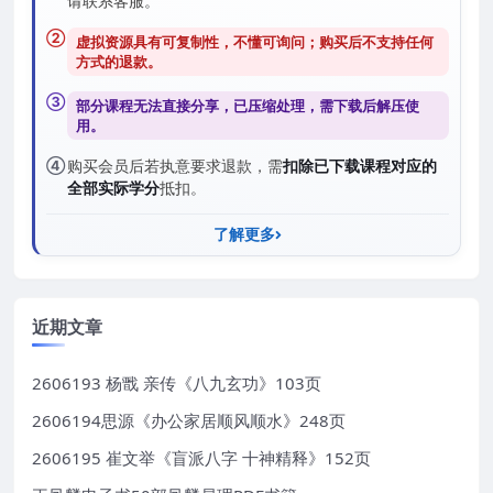
请联系客服。
②
虚拟资源具有可复制性，不懂可询问；购买后
不支持任何
方式的退款
。
③
部分课程无法直接分享，已压缩处理，需
下载后解压
使
用。
④
购买会员后若执意要求退款，需
扣除已下载课程对应的
全部实际学分
抵扣。
了解更多
近期文章
2606193 杨戬 亲传《八九玄功》103页
2606194思源《办公家居顺风顺水》248页
2606195 崔文举《盲派八字 十神精释》152页