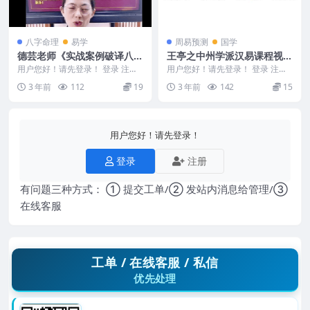
八字命理
易学
周易预测
国学
德芸老师《实战案例破译八字
王亭之中州学派汉易课程视频
出轨，自杀，父母离异的八大
讲 左传筮事十二课集视频
用户您好！请先登录！ 登录 注册
用户您好！请先登录！ 登录 注册
秘技》5集视频
德芸老师《实战案例破译八字出
王亭之左传筮事十二课 王亭之中
3 年前
112
19
3 年前
142
15
轨，自杀，父母离异...
州学派汉易课程...
用户您好！请先登录！
登录
注册
有问题三种方式： ① 提交工单/② 发站内消息给管理/③
在线客服
工单 / 在线客服 / 私信
优先处理