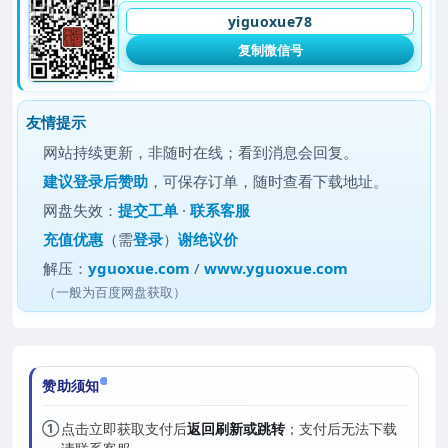
yiguoxue78
复制微信号
友情提示
网站持续更新，非随时在线；看到消息会回复。
建议
登录后赞助
，可保存订单，随时查看下载地址。
网盘失效：
提交工单
·
联系客服
充值优惠
（需
登录
）
谢绝议价
解压：
yguoxue.com
/
www.yguoxue.com
（一般为百度网盘获取）
赞助须知
①
点击立即获取支付后
返回刷新或跳转
；支付后无法下载