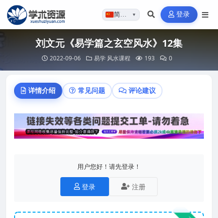
登录
简体…
▼
刘文元《易学篇之玄空风水》12集
2022-09-06
易学
风水课程
193
0
详情介绍
常见问题
评论建议
用户您好！请先登录！
登录
注册