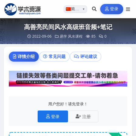
登录
简体…
▼
高善亮民间风水高级班音频+笔记
2022-09-06
易学
风水课程
85
0
详情介绍
常见问题
评论建议
用户您好！请先登录！
登录
注册