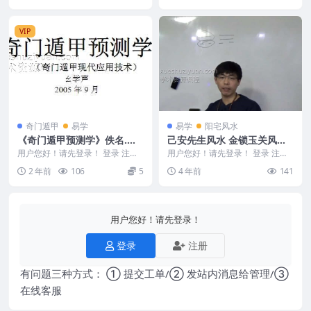
VIP
奇门遁甲
易学
易学
阳宅风水
《奇门遁甲预测学》佚名.文
己安先生风水 金锁玉关风水
字版.pdf
课程视频43集高清合集
用户您好！请先登录！ 登录 注册
用户您好！请先登录！ 登录 注册
《奇门遁甲预测学》佚名.文字版.p
己安先生 金锁玉关风水课程视频4
2 年前
106
5
4 年前
141
df 240...
3集 下面内容...
用户您好！请先登录！
登录
注册
有问题三种方式： ① 提交工单/② 发站内消息给管理/③
在线客服