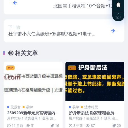
在线咨询
北国雪手相课程 10个音频+1文档
TOP
下一篇
杜宇萧小六任高级班+寒窑赋7视频+1电子资
料
相关文章
VIP
VIP
元辰宫
易学
易学
法术符咒
2509209新年元辰宫调理内在
护身断后法 独家课程会员免
格局能量升级｜光语冥想 – F
费获取
用户您好！请先登录！ 登录 注册
用户您好！请先登录！ 登录 注册
reya等多个文件(1)
新年元辰宫调理内在格局能量升级
独家课程会员免费获取 遇鬼影听
11 月前
51
16
3 年前
87
20
｜光语冥想 &#...
鬼声护身断后法文...