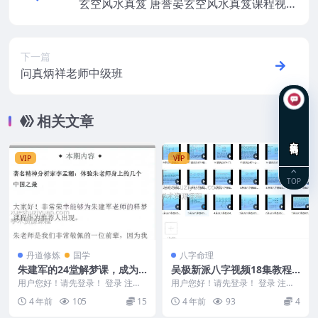
玄空风水真笈 唐誉晏玄空风水真笈课程视频
51集
下一篇
问真炳祥老师中级班
相关文章
在线咨询
VIP
VIP
TOP
丹道修炼
国学
八字命理
朱建军的24堂解梦课，成为
吴极新派八字视频18集教程
自己的解梦师
等多个文件
用户您好！请先登录！ 登录 注册
用户您好！请先登录！ 登录 注册
朱建军的24堂解梦课，成为自己的
吴极新派八字视频教程等多个文件
4 年前
105
15
4 年前
93
4
解梦师 编号：...
编号：922C...