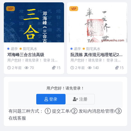
VIP
VIP
易学
阳宅风水
易学
阳宅风水
邓海峰三合古法高级
阮茂栋 真传混元地理笔记229
页
用户您好！请先登录！ 登录 注册
用户您好！请先登录！ 登录 注册
邓海峰《三合古法高级密训班》59
阮茂栋 真传混元地理笔记229页 2
2 年前
70
15
2 年前
140
15
4页.pdf ...
40615...
用户您好！请先登录！
登录
注册
有问题三种方式： ① 提交工单/② 发站内消息给管理/③
在线客服