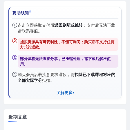
赞助须知
①
点击立即获取支付后
返回刷新或跳转
；支付后无法下载
请联系客服。
②
虚拟资源具有可复制性，不懂可询问；购买后
不支持任何
方式的退款
。
③
部分课程无法直接分享，已压缩处理，需
下载后解压
使
用。
④
购买会员后若执意要求退款，需
扣除已下载课程对应的
全部实际学分
抵扣。
了解更多
近期文章