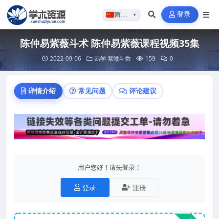
登录
简体…
▼
陈仲易紫薇斗术 陈仲易紫薇课程视频35集
2022-09-06
易学
紫微斗数
159
0
详情介绍
常见问题
评论建议
用户您好！请先登录！
登录
注册