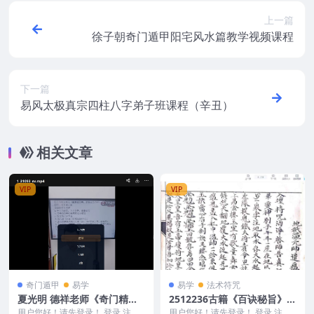
上一篇
徐子朝奇门遁甲阳宅风水篇教学视频课程
下一篇
易风太极真宗四柱八字弟子班课程（辛丑）
相关文章
VIP
VIP
奇门遁甲
易学
易学
法术符咒
夏光明 德祥老师《奇门精准
2512236古籍《百诀秘旨》符
测事一点通》
秘掌诀秘旨53筒子页Y
用户您好！请先登录！ 登录 注册
用户您好！请先登录！ 登录 注册