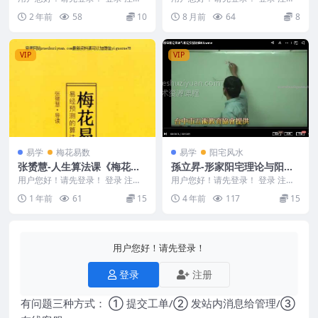
夏光明 德祥老师《奇门精准测事
古籍《百诀秘旨》符秘掌诀秘旨53
2 年前
58
10
8 月前
64
8
一点通》 241...
筒子页Y 25...
VIP
VIP
易学
梅花易数
易学
阳宅风水
张赟慧-人生算法课《梅花易
孫立昇-形家阳宅理论与阳宅
数导读》易经预测的算法与心
实战讲座视频+讲义
用户您好！请先登录！ 登录 注册
用户您好！请先登录！ 登录 注册
法276p
张赟慧-人生算法课《梅花易数导
孫立昇-形家阳宅理论与阳宅实战
1 年前
61
15
4 年前
117
15
读》易经预测的算...
讲座. M230...
用户您好！请先登录！
登录
注册
有问题三种方式： ① 提交工单/② 发站内消息给管理/③