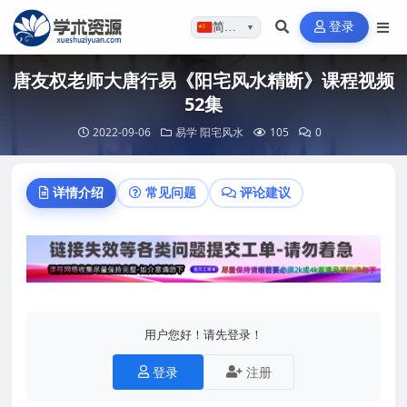
登录
简体…
▼
唐友权老师大唐行易《阳宅风水精断》课程视频
52集
2022-09-06
易学
阳宅风水
105
0
详情介绍
常见问题
评论建议
用户您好！请先登录！
登录
注册