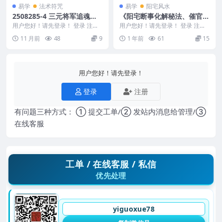
易学
法术符咒
易学
阳宅风水
2508285-4 三元将军追魂压
《阳宅断事化解秘法、催官、
邪法
催财、催丁、消灾》风水化解
用户您好！请先登录！ 登录 注册
用户您好！请先登录！ 登录 注册
三元将军追魂压邪法 2508285-4
309P
《阳宅断事化解秘法、催官、催
11 月前
48
9
1 年前
61
15
财、催丁、消灾》风...
用户您好！请先登录！
登录
注册
有问题三种方式： ① 提交工单/② 发站内消息给管理/③
在线客服
工单 / 在线客服 / 私信
优先处理
yiguoxue78