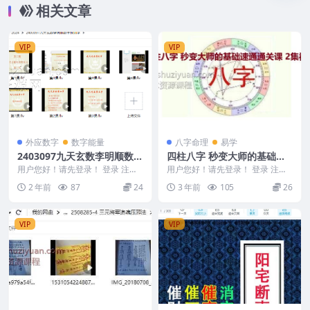
相关文章
VIP
VIP
外应数字
数字能量
八字命理
易学
2403097九天玄数李明顺数字
四柱八字 秒变大师的基础速
预测学
通通关课 2集视频
用户您好！请先登录！ 登录 注册
用户您好！请先登录！ 登录 注册
2403097九天玄数李明顺数字预测
秒变大师的基础速通通关课 Y2306
2 年前
87
24
3 年前
105
26
学 第10...
-84 &...
VIP
VIP