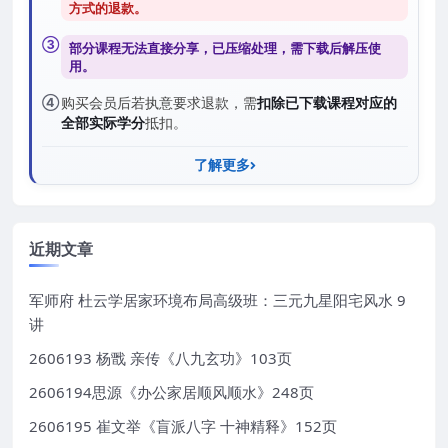
方式的退款
。
③
部分课程无法直接分享，已压缩处理，需
下载后解压
使
用。
④
购买会员后若执意要求退款，需
扣除已下载课程对应的
全部实际学分
抵扣。
了解更多
近期文章
军师府 杜云学居家环境布局高级班：三元九星阳宅风水 9
讲
2606193 杨戬 亲传《八九玄功》103页
2606194思源《办公家居顺风顺水》248页
2606195 崔文举《盲派八字 十神精释》152页