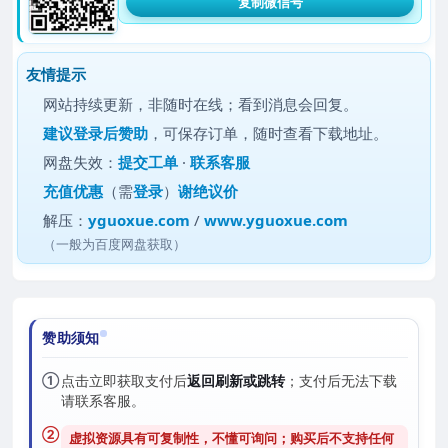
复制微信号
友情提示
网站持续更新，非随时在线；看到消息会回复。
建议
登录后赞助
，可保存订单，随时查看下载地址。
网盘失效：
提交工单
·
联系客服
充值优惠
（需
登录
）
谢绝议价
解压：
yguoxue.com
/
www.yguoxue.com
（一般为百度网盘获取）
赞助须知
①
点击立即获取支付后
返回刷新或跳转
；支付后无法下载
请联系客服。
②
虚拟资源具有可复制性，不懂可询问；购买后
不支持任何