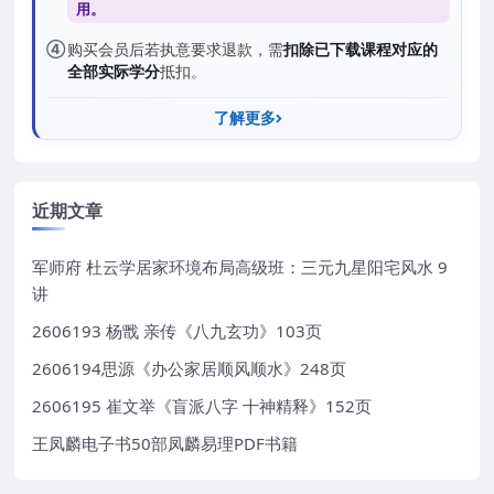
用。
④
购买会员后若执意要求退款，需
扣除已下载课程对应的
全部实际学分
抵扣。
了解更多
近期文章
军师府 杜云学居家环境布局高级班：三元九星阳宅风水 9
讲
2606193 杨戬 亲传《八九玄功》103页
2606194思源《办公家居顺风顺水》248页
2606195 崔文举《盲派八字 十神精释》152页
王凤麟电子书50部凤麟易理PDF书籍