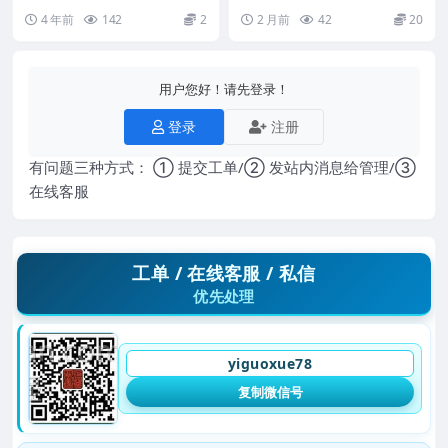
大六壬渊鉴 编号：221379C09
楚恒八卦祖师镇煞花煞.pdf 仅法本
4 年前
142
2
2 月前
42
20
Y 260...
用户您好！请先登录！
登录
注册
有问题三种方式： ① 提交工单/② 发站内消息给管理/③
在线客服
工单 / 在线客服 / 私信
优先处理
yiguoxue78
复制微信号