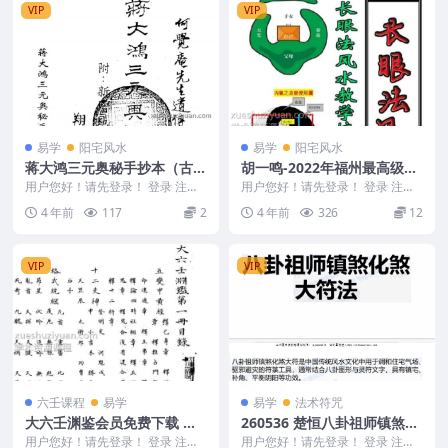
VIP
VIP
易学
阳宅风水
易学
阳宅风水
蒋大鸿三元奥秘手抄本（古
胡一鸣-2022年福州最高级阴
本）273页
阳法风水《长眼法风水教学记
用户您好！请先登录！ 登录 注册
用户您好！请先登录！ 登录 注册
蒋大鸿三元奥秘手抄本（古本） Y
录》
胡一鸣 2022年福州最高级阴阳法
4 年前
117
2
4 年前
326
12
2302-43...
风水《长眼法...
VIP
VIP
六壬课程
易学
易学
法术符咒
大六壬渊鉴会员免费下载 阿
260536 楚恒八卦祖师镇煞花
里云下载
煞.pdf 仅法本Y
用户您好！请先登录！ 登录 注册
用户您好！请先登录！ 登录 注册