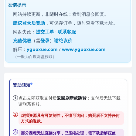
友情提示
网站持续更新，非随时在线；看到消息会回复。
建议
登录后赞助
，可保存订单，随时查看下载地址。
网盘失效：
提交工单
·
联系客服
充值优惠
（需
登录
）
谢绝议价
解压：
yguoxue.com
/
www.yguoxue.com
（一般为百度网盘获取）
赞助须知
①
点击立即获取支付后
返回刷新或跳转
；支付后无法下载
请联系客服。
②
虚拟资源具有可复制性，不懂可询问；购买后
不支持任何
方式的退款
。
③
部分课程无法直接分享，已压缩处理，需
下载后解压
使