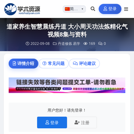
登录
简体…
▼
道家养生智慧晨练丹道 大小周天功法炼精化气
视频8集与资料
2022-09-08
丹道修炼
易学
169
0
详情介绍
常见问题
评论建议
用户您好！请先登录！
登录
注册