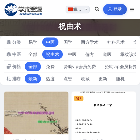
登录
简体…
▼
祝由术
分类
易学
中医
国学
西方学术
社科艺术
文
中医
全部
祝由术
中医
偏方
道医
掌纹诊病
价格
全部
免费
赞助vip会员免费
赞助vip会员折扣
排序
最新
热度
点赞
收藏
更新
随机
VIP