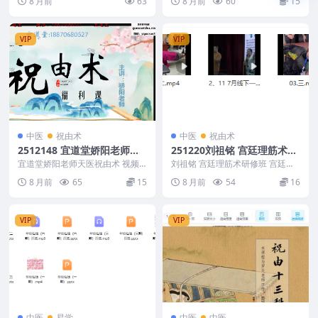
8 月前
63
8 月前
60
15
─ 3...
VIP
VIP
中医
祝由术
中医
祝由术
2512148 宜道堂娇阳老师天
251220刘祖铭 宫廷理筋术研
医祝由术 视频+课件Y
修班 宫廷御雕一御女驻颜回
宜道堂娇阳老师天医祝由术 视频
刘祖铭 宫廷理筋术研修班 宫廷御
+课件Y 2512148 宜道堂福利课_1.
春术
雕一御女驻颜回春术 251220 01.
8 月前
65
15
8 月前
54
16
pdf...
一.mp...
VIP
VIP
中医
易学
中医
中医