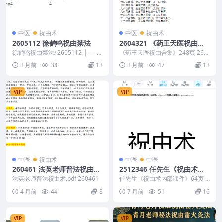
中医
祝由术
中医
祝由术
2605112 徐鹤鸣祝由禁法
2604321 《药王天医祝由合
集》248页
徐鹤鸣祝由禁法/ 2605112 ├──
《药王天医祝由合集》248页 260
直播课-2_ev.mp4 └── 禁法...
4321 以下内容为整理的相关资料
3 月前
38
13
3 月前
47
13
内容相关推...
VIP
VIP
中医
祝由术
中医
中医
260461 法英老师普法祝由术.
2512346 任先生《祝由术内
pdf
部课件》64页
法英老师普法祝由术.pdf 260461
任先生《祝由术内部课件》64页 2
512346
4 月前
44
8
7 月前
51
16
VIP
VIP