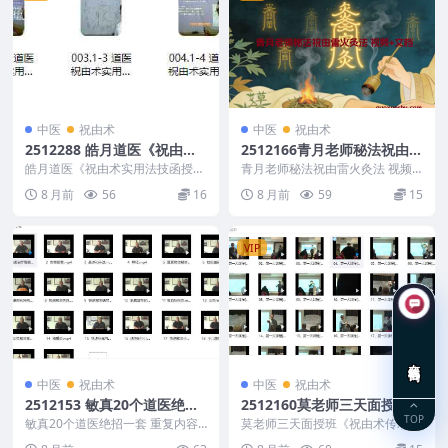
中医
祝由术
中医
祝由术
2512288 皓月道医《祝由术
2512166青月老师秘法祝由雷
实用法技函授》5集
火灸法 视频+文档Y
皓月道医《祝由术实用法技函授》
青月老师秘法祝由雷火灸法 视频
5集 2512288 001.1-1 道医祝由术
+文档Y 2512166 1.jpg 2.jpg ...
8 月前
56
16
8 月前
59
15
实...
VIP
在线咨询
中医
祝由术
中医
祝由术
2512153 敏真20个道医绝招
2512160莫老师三天面授班
TOP
一套
《祝由术传承班面授课》79
敏真20个道医绝招一套 重复内容
莫老师三天面授班《祝由术传承班
仅作为标记使用 无水印 ruru’y...
集 视频Y
面授课》79集 视频Y 2512160 ├─