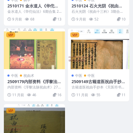
2510171 金水道人《华佗仙
2510124 石火光阴《祝由十
法》6期合集
三科》3期合并版PDF电子书
金水道人《华佗仙法》6期合集 25
石火光阴《祝由十三科》3期合并
10171 ├── 华佗仙法（一期）.pp
35页Y
版PDF电子书35页Y 2510124 Shih
9 月前
68
13
9 月前
52
10
tx...
u...
VIP
VIP
中医
祝由术
中医
中医
2509179内部资料《浮黎法脉
2509149古籍道医祝由手抄本
祝由术》27页 高清原版Y
《天医符书一宗》一册，共4
内部资料《浮黎法脉祝由术》27页
古籍道医祝由手抄本《天医符书一
高清原版Y 2509179 Internal ...
5筒子页Y
宗》一册，共45筒子页Y 2509149
11 月前
46
16
11 月前
55
11
&nbs...
VIP