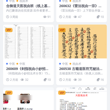
中医
祝由术
中医
祝由术
合御道天医祝由班（线上基
260632《雷法祝由一宗》上
础）视频19集
下部合并版 34页Y
内已删请勿在找资源 应作者要求
《雷法祝由一宗》上下部合并版 3
删除下载链接 2501032 001.第一
4页Y 260632 以下内容为整...
3 周前
91
2 月前
47
10
节 祝由...
VIP
VIP
中医
中医
中医
祝由术
260609《剑指祝由小妙招法
260538 古籍道医符咒秘法
术分享》158页电子版Y
《孙真人治病符秘》30页Y
《剑指祝由小妙招法术分享》158
古籍道医符咒秘法《孙真人治病符
页电子版Y 260609 以下内容为整
秘》30页Y 260538 以下内容为整
2 月前
32
10
2 月前
39
16
理的相关资...
理的相关资...
VIP
VIP