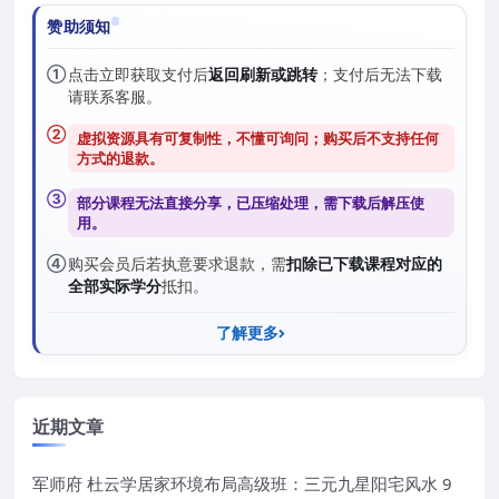
赞助须知
①
点击立即获取支付后
返回刷新或跳转
；支付后无法下载
请联系客服。
②
虚拟资源具有可复制性，不懂可询问；购买后
不支持任何
方式的退款
。
③
部分课程无法直接分享，已压缩处理，需
下载后解压
使
用。
④
购买会员后若执意要求退款，需
扣除已下载课程对应的
全部实际学分
抵扣。
了解更多
近期文章
军师府 杜云学居家环境布局高级班：三元九星阳宅风水 9