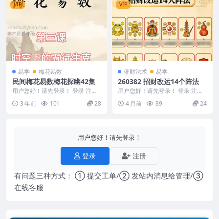
VIP
VIP
易学
梅花易数
催财法术
易学
民间梅花易数梅花探幽42集
260382 招财改运14个阵法
用户您好！请先登录！ 登录 注册
用户您好！请先登录！ 登录 注册
民间梅花易数梅花探幽视频，属于
招财改运14个阵法 260382 26038
3 年前
101
28
4 月前
89
24
入门级的课程，但...
2...
用户您好！请先登录！
登录
注册
有问题三种方式： ① 提交工单/② 发站内消息给管理/③
在线客服