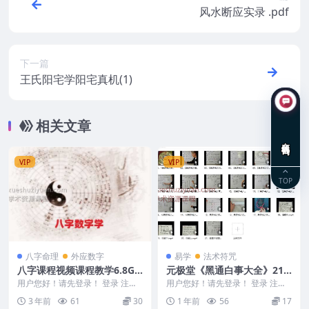
风水断应实录 .pdf
下一篇
王氏阳宅学阳宅真机(1)
相关文章
在线咨询
VIP
VIP
TOP
八字命理
外应数字
易学
法术符咒
八字课程视频课程教学6.8G
元极堂《黑通白事大全》21
多文件
集Y
用户您好！请先登录！ 登录 注册
用户您好！请先登录！ 登录 注册
八字课程视频课程教学录音共31集
元极堂《黑通白事大全》21集Y 25
3 年前
61
30
1 年前
56
17
编号：247...
06234...