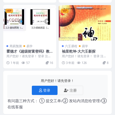
VIP
VIP
周易预测
易学
六壬课程
易学
霍德才《超级财富密码》教学
袖里乾坤-大六壬新探
视频4集，每个视频2-3小时Y
用户您好！请先登录！ 登录 注册
用户您好！请先登录！ 登录 注册
霍德才《超级财富密码》教学视频
编号：Y2308-258-15 徐伟刚-袖里
1 年前
57
16
3 年前
126
8
4集，每个视频2...
乾...
用户您好！请先登录！
登录
注册
有问题三种方式： ① 提交工单/② 发站内消息给管理/③
在线客服