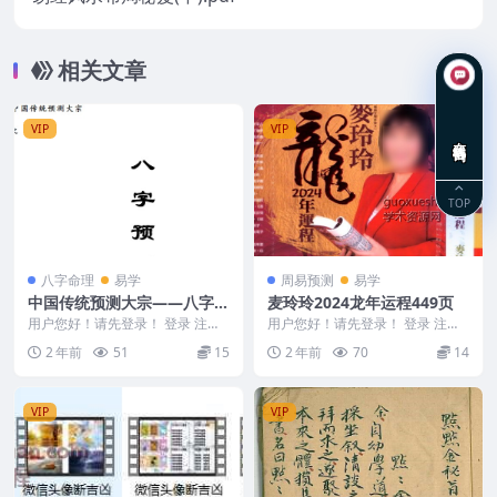
相关文章
VIP
VIP
在线咨询
TOP
八字命理
易学
周易预测
易学
中国传统预测大宗——八字预
麦玲玲2024龙年运程449页
测学·魏清(清清流水)
用户您好！请先登录！ 登录 注册
用户您好！请先登录！ 登录 注册
中国传统预测大宗——八字预测学
麦玲玲2024龙年运程449页 2408
2 年前
51
15
2 年前
70
14
·魏清(清清流水...
29
VIP
VIP