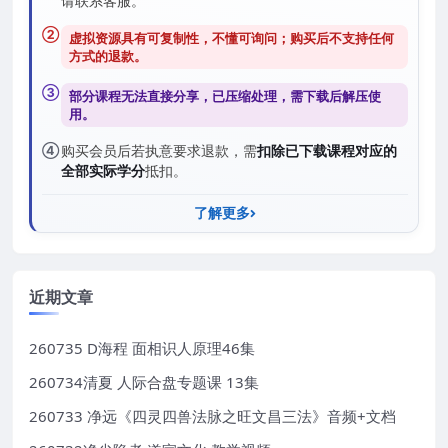
请联系客服。
②
虚拟资源具有可复制性，不懂可询问；购买后
不支持任何
方式的退款
。
③
部分课程无法直接分享，已压缩处理，需
下载后解压
使
用。
④
购买会员后若执意要求退款，需
扣除已下载课程对应的
全部实际学分
抵扣。
了解更多
近期文章
260735 D海程 面相识人原理46集
260734清夏 人际合盘专题课 13集
260733 净远《四灵四兽法脉之旺文昌三法》音频+文档