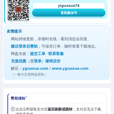
yiguoxue78
复制微信号
友情提示
网站持续更新，非随时在线；看到消息会回复。
建议
登录后赞助
，可保存订单，随时查看下载地址。
网盘失效：
提交工单
·
联系客服
充值优惠
（需
登录
）
谢绝议价
解压：
yguoxue.com
/
www.yguoxue.com
（一般为百度网盘获取）
赞助须知
①
点击立即获取支付后
返回刷新或跳转
；支付后无法下载