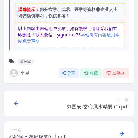
温馨提示：
部分玄学、武术、医学等资料非专业人士
请勿模仿学习，仅供参考！
以上内容由网站用户发布，如有侵权，请联系我们立
即删除！联系微信：yiguoxue78
本站所有内容适用本
站免责声明
潘长军
小易
分享
收藏
点赞(
0
)
上一篇
刘国安-玄命风水精要 (1).pdf
下一篇
易经风水布局秘笈(中).pdf