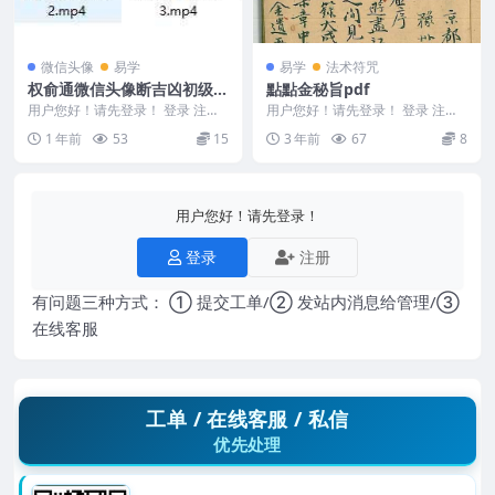
微信头像
易学
易学
法术符咒
权俞通微信头像断吉凶初级班
點點金秘旨pdf
4集
用户您好！请先登录！ 登录 注册
用户您好！请先登录！ 登录 注册
权俞通微信头像断吉凶初级班 4集
點點金秘旨 240126-18 ...
1 年前
53
15
3 年前
67
8
250624...
用户您好！请先登录！
登录
注册
有问题三种方式： ① 提交工单/② 发站内消息给管理/③
在线客服
工单 / 在线客服 / 私信
优先处理