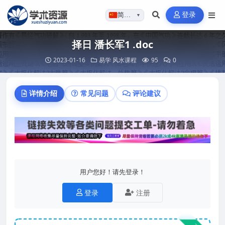
登录
简体…
▼
择日 潘长军1 .doc
2023-01-16
易学
风水课程
95
0
详情介绍
常见问题
评论建议
用户您好！请先登录！
登录
注册