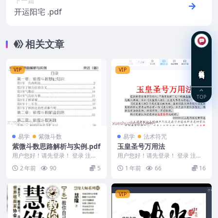
下一篇
开运阳宅 .pdf
相关文章
在线咨询
VIP
VIP
TOP
易学
紫微斗数
易学
法术符咒
紫微斗数思路解析与实例.pdf
玉皇圣号万用法
用户您好！请先登录！ 登录 注册
用户您好！请先登录！ 登录 注册
紫微斗数思路解析与实例.pdf 240
玉皇圣号万用法 250415
2 年前
90
5
1 年前
66
16
3014...
VIP