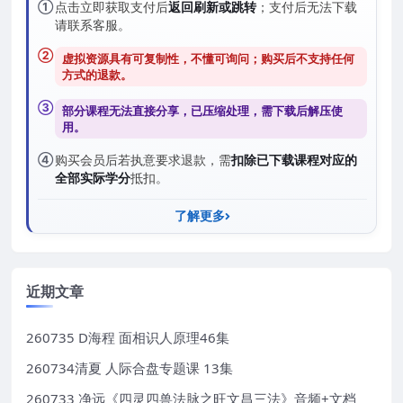
①
点击立即获取支付后
返回刷新或跳转
；支付后无法下载
请联系客服。
②
虚拟资源具有可复制性，不懂可询问；购买后
不支持任何
方式的退款
。
③
部分课程无法直接分享，已压缩处理，需
下载后解压
使
用。
④
购买会员后若执意要求退款，需
扣除已下载课程对应的
全部实际学分
抵扣。
了解更多
近期文章
260735 D海程 面相识人原理46集
260734清夏 人际合盘专题课 13集
260733 净远《四灵四兽法脉之旺文昌三法》音频+文档