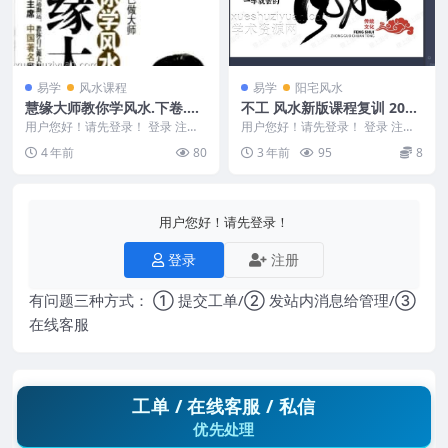
易学
风水课程
易学
阳宅风水
慧缘大师教你学风水.下卷.教
不工 风水新版课程复训 2023
你自己做大师
稷上不工2集视频
用户您好！请先登录！ 登录 注册
用户您好！请先登录！ 登录 注册
编号：MY2212-200-16 慧缘大师
2023稷上不工 风水新版课程复训
4 年前
80
3 年前
95
8
教你...
24012...
用户您好！请先登录！
登录
注册
有问题三种方式： ① 提交工单/② 发站内消息给管理/③
在线客服
工单 / 在线客服 / 私信
优先处理