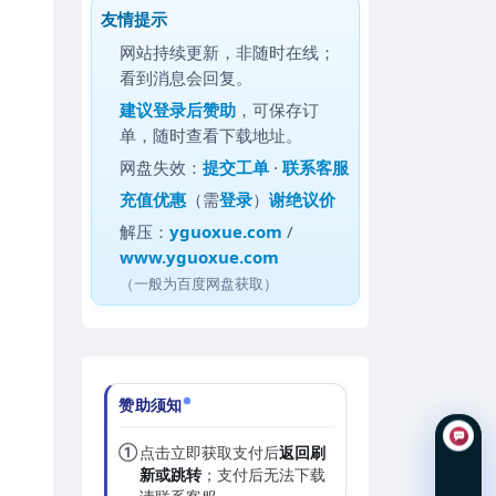
友情提示
网站持续更新，非随时在线；
看到消息会回复。
建议
登录后赞助
，可保存订
单，随时查看下载地址。
网盘失效：
提交工单
·
联系客服
充值优惠
（需
登录
）
谢绝议价
解压：
yguoxue.com
/
www.yguoxue.com
（一般为百度网盘获取）
赞助须知
①
点击立即获取支付后
返回刷
新或跳转
；支付后无法下载
在线咨询