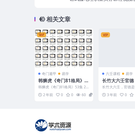
+
相关文章
VIP
VIP
奇门遁甲
易学
六壬课程
易学
韩狮虎《奇门81格局》5
长竹大六壬官德
3集
韩狮虎《奇门81格局》53集 24
长竹大六壬，官德是
05001 00-0格局先导课[2023-1
壬学学者张官德，辙
2 年前
0
0
60
26
3 年前
0
0...
前人的轨迹；录是指记