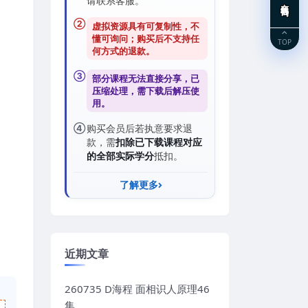
请联系客服。
②
虚拟资源具有可复制性，不
懂可询问；购买后
不支持任
TOP
何方式的退款
。
③
部分课程无法直接分享，已
压缩处理，需
下载后解压
使
用。
④
购买会员后若执意要求退
款，需
扣除已下载课程对应
的全部实际学分
抵扣。
了解更多
近期文章
260735 D海程 面相识人原理46
集