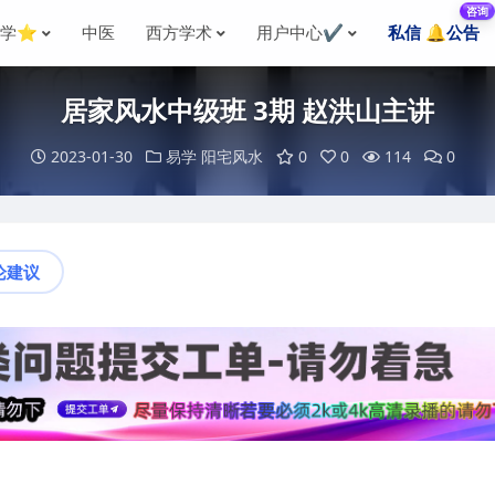
咨询
国学⭐
中医
西方学术
用户中心✔️
私信 🔔公告
居家风水中级班 3期 赵洪山主讲
2023-01-30
易学
阳宅风水
0
0
114
0
论建议