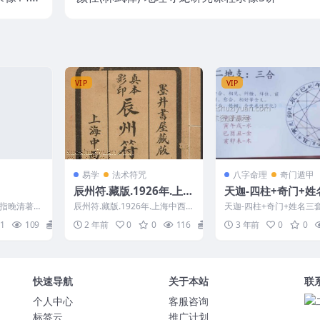
讲义1pdf
VIP
VIP
易学
法术符咒
八字命理
奇门遁甲
辰州符.藏版.1926年.上海
天迦-四柱+奇门+姓
中西书局刊印01
套合集
指晚清著名
辰州符.藏版.1926年.上海中西书
天迦-四柱+奇门+姓名三
是指车辙，
局刊印01 2401257-36
天迦-四柱+奇门+姓名三
1
109
10
2 年前
0
0
116
10
3 年前
0
0
录。...
视频合集，内容多多...
快速导航
关于本站
联
个人中心
客服咨询
标签云
推广计划