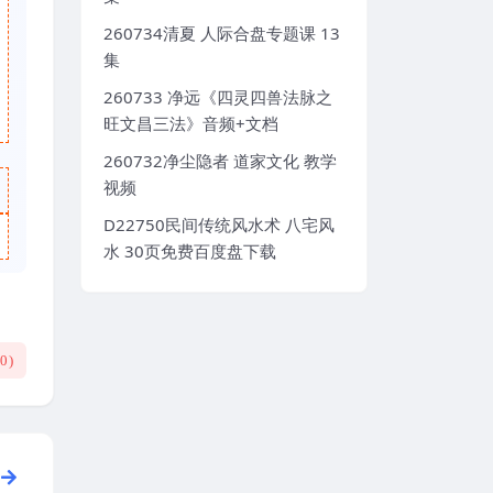
260734清夏 人际合盘专题课 13
集
260733 净远《四灵四兽法脉之
旺文昌三法》音频+文档
260732净尘隐者 道家文化 教学
视频
D22750民间传统风水术 八宅风
水 30页免费百度盘下载
(
0
)