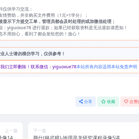
料仅供学习交流；
友情赞助，并非购买文件费用（1元=1学分）；
接显示下方提交工单，管理员都会及时处理的或加微信处理；
yiguoxue78 进行退款；如果已经获取资料是无法退款请悉知！
也不用担心，看到了都会发给您的！放心！
专业人士请勿模仿学习，仅供参考！
立即删除！联系微信：yiguoxue78
本站所有内容适用本站免责声明
分享
收藏
点赞
上一篇
下一篇
像14集
颜仕(林武樟)-地理寻龙研究课程录像5讲