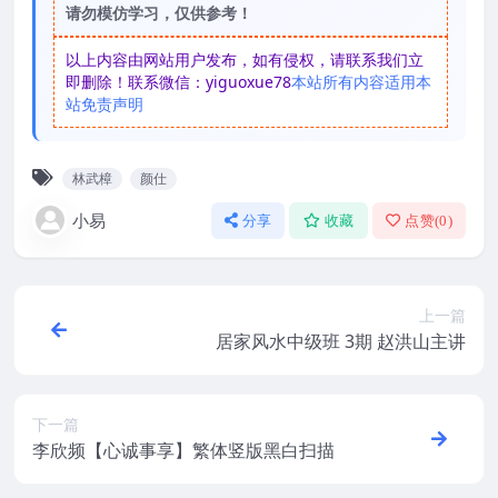
请勿模仿学习，仅供参考！
以上内容由网站用户发布，如有侵权，请联系我们立
即删除！联系微信：yiguoxue78
本站所有内容适用本
站免责声明
林武樟
颜仕
小易
分享
收藏
点赞(
0
)
上一篇
居家风水中级班 3期 赵洪山主讲
下一篇
李欣频【心诚事享】繁体竖版黑白扫描