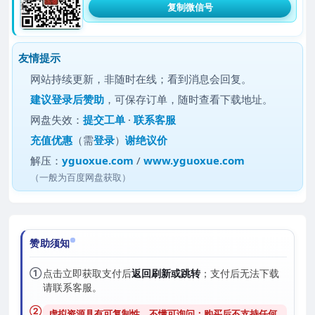
复制微信号
友情提示
网站持续更新，非随时在线；看到消息会回复。
建议
登录后赞助
，可保存订单，随时查看下载地址。
网盘失效：
提交工单
·
联系客服
充值优惠
（需
登录
）
谢绝议价
解压：
yguoxue.com
/
www.yguoxue.com
（一般为百度网盘获取）
赞助须知
①
点击立即获取支付后
返回刷新或跳转
；支付后无法下载
请联系客服。
②
虚拟资源具有可复制性，不懂可询问；购买后
不支持任何