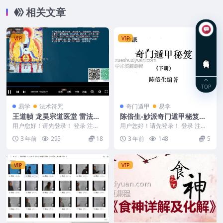
相关文章
VIP
VIP
在线咨询
TOP
易学
法术符咒
奇门遁甲
易学
王道帧 龙昊宗道医堂 雷法入
陈倍生-妙派奇门遁甲秘笈下
门3节视频课程
册
用户您好！请先登录！ 登录 注册
用户您好！请先登录！ 登录 注册
王道帧 龙昊宗道医堂 雷法入门3节
陈倍生-妙派奇门遁甲秘笈下册 M2
3 年前
295
18
3 年前
148
5
Y2304...
301-15...
VIP
VIP