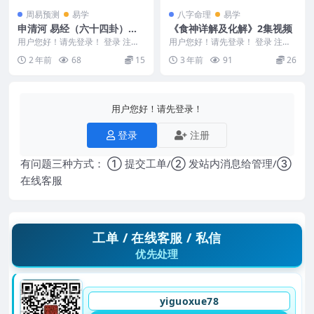
周易预测
易学
八字命理
易学
申清河 易经（六十四卦）梅
《食神详解及化解》2集视频
花篇 74讲
用户您好！请先登录！ 登录 注册
用户您好！请先登录！ 登录 注册
申清河 易经（六十四卦）梅花篇 7
《食神详解及化解》尽快收藏随时
2 年前
68
15
3 年前
91
26
4讲 241...
删除 Y2306...
用户您好！请先登录！
登录
注册
有问题三种方式： ① 提交工单/② 发站内消息给管理/③
在线客服
工单 / 在线客服 / 私信
优先处理
yiguoxue78