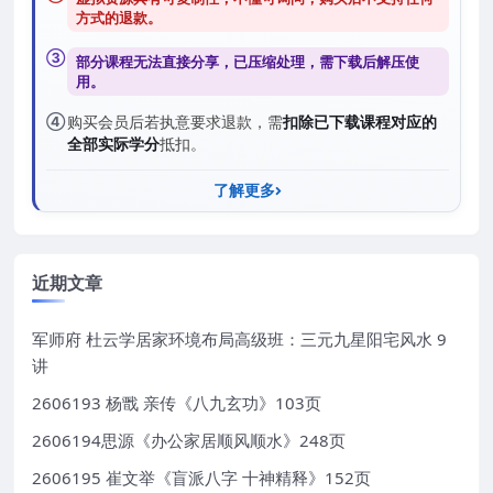
方式的退款
。
③
部分课程无法直接分享，已压缩处理，需
下载后解压
使
用。
④
购买会员后若执意要求退款，需
扣除已下载课程对应的
全部实际学分
抵扣。
了解更多
近期文章
军师府 杜云学居家环境布局高级班：三元九星阳宅风水 9
讲
2606193 杨戬 亲传《八九玄功》103页
2606194思源《办公家居顺风顺水》248页
2606195 崔文举《盲派八字 十神精释》152页