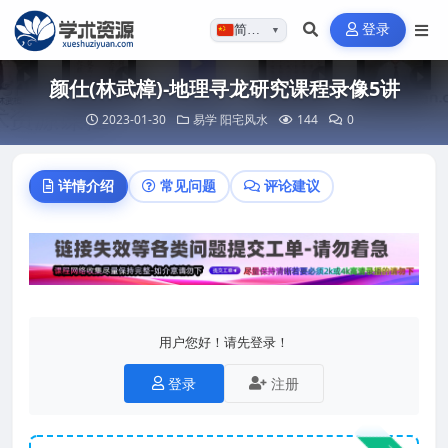
登录
简体…
▼
颜仕(林武樟)-地理寻龙研究课程录像5讲
2023-01-30
易学
阳宅风水
144
0
详情介绍
常见问题
评论建议
用户您好！请先登录！
登录
注册