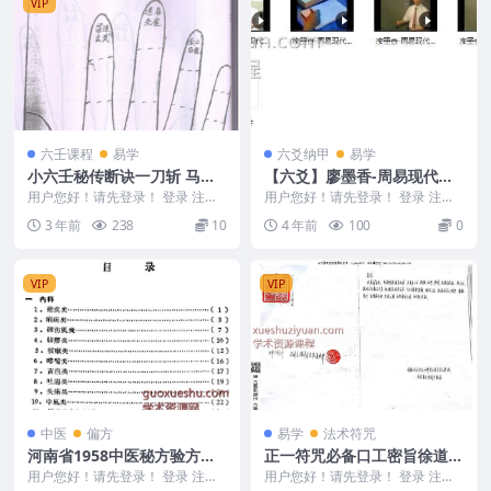
VIP
六壬课程
易学
六爻纳甲
易学
小六壬秘传断诀一刀斩 马前
【六爻】廖墨香-周易现代经
课
济预测技法讲座8集免费下载
用户您好！请先登录！ 登录 注册
用户您好！请先登录！ 登录 注册
小六壬秘传断诀一刀斩 Y2307-10
【六爻】廖墨香-周易现代经济预
3 年前
238
10
4 年前
100
0
5
测技法讲座8集 ...
VIP
VIP
中医
偏方
易学
法术符咒
河南省1958中医秘方验方汇
正一符咒必备口工密旨徐道长
编（续一）
PDF14页
用户您好！请先登录！ 登录 注册
用户您好！请先登录！ 登录 注册