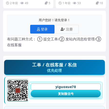
河南省1958中医秘方验方汇编
正一符咒必备口工密旨徐道长PDF
2 年前
49
5
1 年前
53
10
（续一） 240...
【介意勿买 2...
用户您好！请先登录！
登录
注册
有问题三种方式： ① 提交工单/② 发站内消息给管理/③
在线客服
工单 / 在线客服 / 私信
优先处理
yiguoxue78
复制微信号