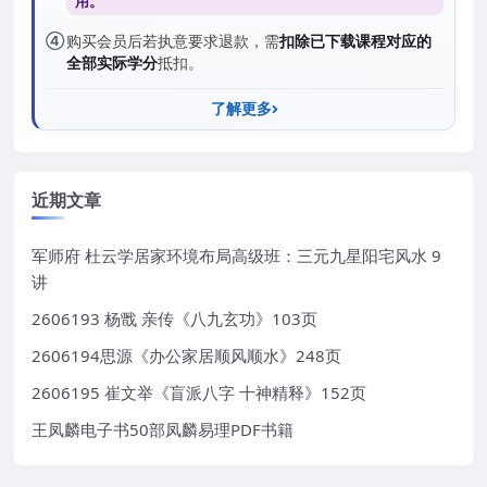
用。
④
购买会员后若执意要求退款，需
扣除已下载课程对应的
全部实际学分
抵扣。
了解更多
近期文章
军师府 杜云学居家环境布局高级班：三元九星阳宅风水 9
讲
2606193 杨戬 亲传《八九玄功》103页
2606194思源《办公家居顺风顺水》248页
2606195 崔文举《盲派八字 十神精释》152页
王凤麟电子书50部凤麟易理PDF书籍