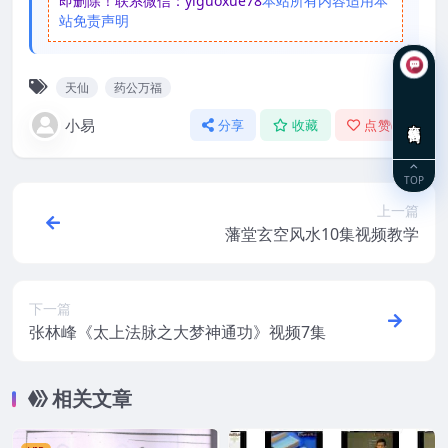
即删除！联系微信：yiguoxue78
本站所有内容适用本
站免责声明
天仙
药公万福
在线咨询
小易
分享
收藏
点赞(
0
)
TOP
上一篇
藩堂玄空风水10集视频教学
下一篇
张林峰《太上法脉之大梦神通功》视频7集
相关文章