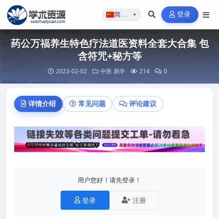
登录
简体…
▼
药公万福养生特色疗法道医资料全套大合集 包
含符咒+秘方等
2023-02-02
中医
易学
214
0
详情介绍
常见问题
评论建议
用户您好！请先登录！
登录
注册