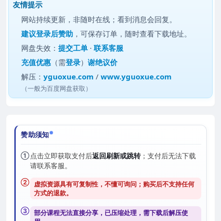
友情提示
网站持续更新，非随时在线；看到消息会回复。
建议
登录后赞助
，可保存订单，随时查看下载地址。
网盘失效：
提交工单
·
联系客服
充值优惠
（需
登录
）
谢绝议价
解压：
yguoxue.com
/
www.yguoxue.com
（一般为百度网盘获取）
赞助须知
①
点击立即获取支付后
返回刷新或跳转
；支付后无法下载
请联系客服。
②
虚拟资源具有可复制性，不懂可询问；购买后
不支持任何
方式的退款
。
③
部分课程无法直接分享，已压缩处理，需
下载后解压
使