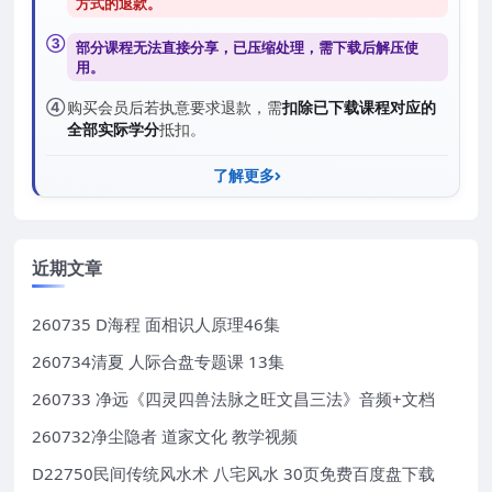
方式的退款
。
③
部分课程无法直接分享，已压缩处理，需
下载后解压
使
用。
④
购买会员后若执意要求退款，需
扣除已下载课程对应的
全部实际学分
抵扣。
了解更多
近期文章
260735 D海程 面相识人原理46集
260734清夏 人际合盘专题课 13集
260733 净远《四灵四兽法脉之旺文昌三法》音频+文档
260732净尘隐者 道家文化 教学视频
D22750民间传统风水术 八宅风水 30页免费百度盘下载