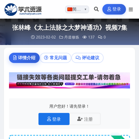
登录
简体…
▼
张林峰《太上法脉之大梦神通功》视频7集
2023-02-02
丹道修炼
137
0
详情介绍
常见问题
评论建议
用户您好！请先登录！
登录
注册