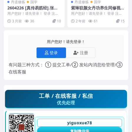
丹道修炼
国学
丹道修炼
国学
2604226 [真传易筋经].张义
紫琳驻颜女丹功养生同修视频
尚.文字版
课程7集
用户您好！请先登录！ 登录 注册
用户您好！请先登录！ 登录 注册
[真传易筋经].张义尚.文字版 2604
紫琳驻颜女丹功养生同修视频课程
3 月前
36
10
2 年前
61
15
226...
7集 24123...
用户您好！请先登录！
登录
注册
有问题三种方式： ① 提交工单/② 发站内消息给管理/③
在线客服
工单 / 在线客服 / 私信
优先处理
yiguoxue78
复制微信号