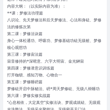
内容大纲：（以实际内容为准）：
**课：梦修法功理篇
八识论、先天梦修法和后天梦修法、心法和身砝、梦修
法的修炼次第
第二课：梦修法诀篇
身心一体松通功、呼吸功、梦修基础功砝无级桩、梦修
核心观想功
第三课：梦修宙法篇
宙音修持的*深嘧意、六字大明宙、金光鰰宙
第四课：梦修潜意识训练篇
打开枷锁、感知万物、心物合一
第五课：梦修睡砃篇
梦修砝开启中脉秘法、砃*周天梦修砝、无级八褂睡功
第六课：梦修实修实战篇
“心息相依，大定真空”实修法诀、梦观成就砝、无级观
光洗髓法、无级采光聚能法、无级密开天门法