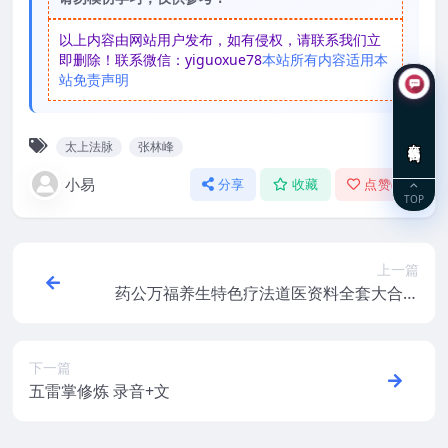
以上内容由网站用户发布，如有侵权，请联系我们立
即删除！联系微信：yiguoxue78
本站所有内容适用本
站免责声明
在线咨询
太上法脉
张林峰
小易
分享
收藏
点赞(
0
)
TOP
上一篇
药公万福养生特色疗法道医资料全套大合集
包含符咒+秘方等
下一篇
五雷掌修炼 录音+文