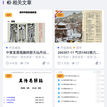
相关文章
VIP
VIP
丹道修炼
丹道修炼
国学
中黄直透视频绝密天仙丹法之
260397-11 气功1983第六期.
中黄直透法诀教程 含中黄直
pdf
用户您好！请先登录！ 登录 注册
用户您好！请先登录！ 登录 注册
透法诀手印视频和中黄天仙丹
绝密天仙丹法之中黄直透法诀教程
气功1983第六期.pdf52 260397-...
4 年前
754
15
3 月前
27
5
含中黄直透法诀...
法
VIP
VIP