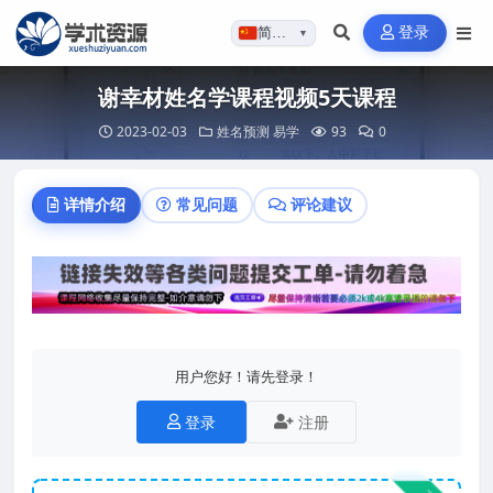
登录
简体…
▼
谢幸材姓名学课程视频5天课程
2023-02-03
姓名预测
易学
93
0
详情介绍
常见问题
评论建议
用户您好！请先登录！
登录
注册