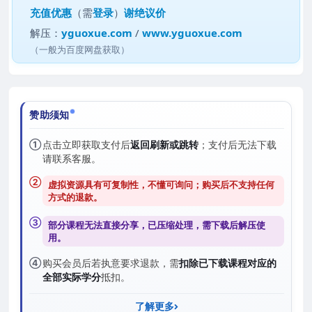
充值优惠
（需
登录
）
谢绝议价
解压：
yguoxue.com
/
www.yguoxue.com
（一般为百度网盘获取）
赞助须知
①
点击立即获取支付后
返回刷新或跳转
；支付后无法下载
请联系客服。
②
虚拟资源具有可复制性，不懂可询问；购买后
不支持任何
方式的退款
。
③
部分课程无法直接分享，已压缩处理，需
下载后解压
使
用。
④
购买会员后若执意要求退款，需
扣除已下载课程对应的
全部实际学分
抵扣。
了解更多