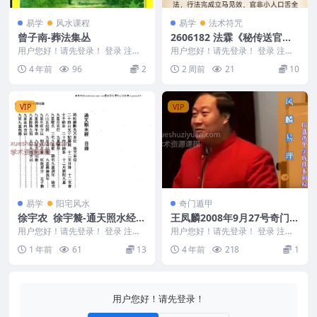
易学
风水课程
易学
法术符咒
曾子南-葬法集丛
2606182 法霖《秘传送官非
法》
用户您好！请先登录！ 登录 注册
用户您好！请先登录！ 登录 注册
编号：D22692 曾子南-葬法集丛
法霖《秘传送官非法》只有法本
4 年前
96
2
2 周前
21
10
只有法本4页 2...
VIP
VIP
易学
阳宅风水
奇门遁甲
徐宇农 徐宇辳-通天照水经 2
王凤麟2008年9月27号奇门遁
69页.pdf
甲高级弟子风水班视频14集
用户您好！请先登录！ 登录 注册
用户您好！请先登录！ 登录 注册
徐宇农 徐宇辳-通天照水经 269页.
王凤麟-2008年9月27号奇门遁甲
1 年前
61
13
4 年前
218
1
pdf ...
高级弟子风...
用户您好！请先登录！