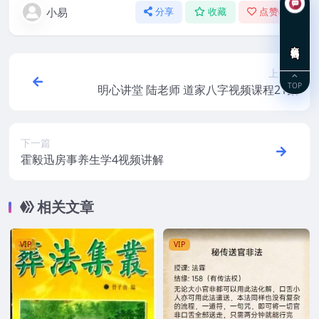
小易
分享
收藏
点赞(
0
)
在线咨询
上一篇
TOP
明心讲堂 陆老师 道家八字视频课程21集
下一篇
霍毅迅房事养生学4视频讲解
相关文章
VIP
VIP