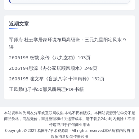
近期文章
军师府 杜云学居家环境布局高级班：三元九星阳宅风水 9
讲
2606193 杨戬 亲传《八九玄功》103页
2606194思源《办公家居顺风顺水》248页
2606195 崔文举《盲派八字 十神精释》152页
王凤麟电子书50部凤麟易理PDF书籍
本站资料均为网友分享或互联网收集,本站不拥有版权。本网站资源赞助学分不是
商品价格，商品无价，而是整理和相关运营成本。请下载后24小时内删除！不得
传递或用于任何商业用途
Copyright © 2021
易国学/学术资源网
- All rights reserved本站所有内容自用
娱乐消遣切勿传播它用