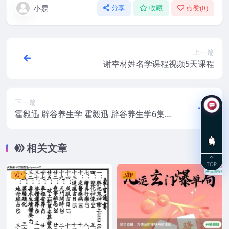
小易
分享
收藏
点赞(
0
)
上一篇
谢幸材姓名学课程视频5天课程
下一篇
霍毅迅 辟谷养生学 霍毅迅 辟谷养生学6集视
频
在线咨询
相关文章
TOP
VIP
VIP