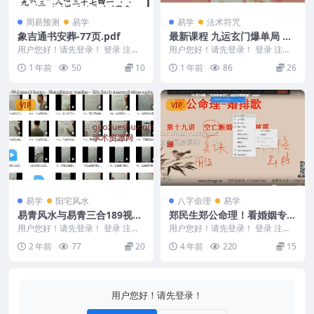
周易预测
易学
易学
法术符咒
象吉通书安葬-77页.pdf
最新课程 九运玄门爆单局 济
世道人录音+文档
用户您好！请先登录！ 登录 注册
用户您好！请先登录！ 登录 注册
250411-3 象吉通书安葬-77页.pd
济世道人 九运玄门爆单局 文档+录
1 年前
50
10
1 年前
86
26
f...
音 2502...
VIP
VIP
易学
阳宅风水
八字命理
易学
易青风水与易青三合189视频
郑民生郑公命理！看婚姻专
课程
题、婚排歌20集视频
用户您好！请先登录！ 登录 注册
用户您好！请先登录！ 登录 注册
易青风水与易青三合 240681-5
郑民生郑公命理！看婚姻专题、婚
2 年前
77
20
4 年前
220
15
（5） 《...
排歌20集视频 ...
用户您好！请先登录！