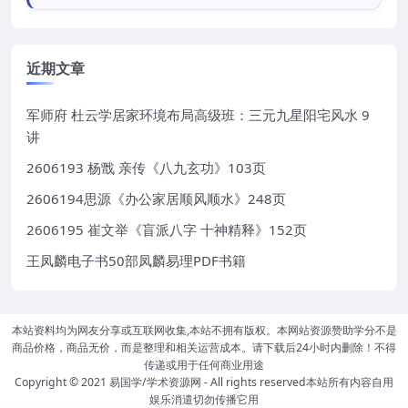
近期文章
军师府 杜云学居家环境布局高级班：三元九星阳宅风水 9
讲
2606193 杨戬 亲传《八九玄功》103页
2606194思源《办公家居顺风顺水》248页
2606195 崔文举《盲派八字 十神精释》152页
王凤麟电子书50部凤麟易理PDF书籍
本站资料均为网友分享或互联网收集,本站不拥有版权。本网站资源赞助学分不是
商品价格，商品无价，而是整理和相关运营成本。请下载后24小时内删除！不得
传递或用于任何商业用途
Copyright © 2021
易国学/学术资源网
- All rights reserved本站所有内容自用
娱乐消遣切勿传播它用