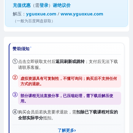
充值优惠
（需
登录
）
谢绝议价
解压：
yguoxue.com
/
www.yguoxue.com
（一般为百度网盘获取）
赞助须知
①
点击立即获取支付后
返回刷新或跳转
；支付后无法下载
请联系客服。
②
虚拟资源具有可复制性，不懂可询问；购买后
不支持任何
方式的退款
。
③
部分课程无法直接分享，已压缩处理，需
下载后解压
使
用。
④
购买会员后若执意要求退款，需
扣除已下载课程对应的
全部实际学分
抵扣。
了解更多