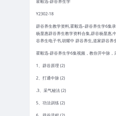
霍毅迅-辟谷养生学
Y2302-18
辟谷养生
教学资料,
霍毅迅
–
辟谷养生
学6集录
杨显惠
辟谷
养生教学资料合集,辟谷杨显惠,中
谷养生电子书,胡耀中 辟谷养生,道家辟谷养生
霍毅迅-辟谷养生学6集视频，教你开中脉，
1、辟谷原理 (2)
2、打通中脉 (2)
.3、采气秘法 (2)
5、功法训练 (2)
6、辟谷流程 (2)