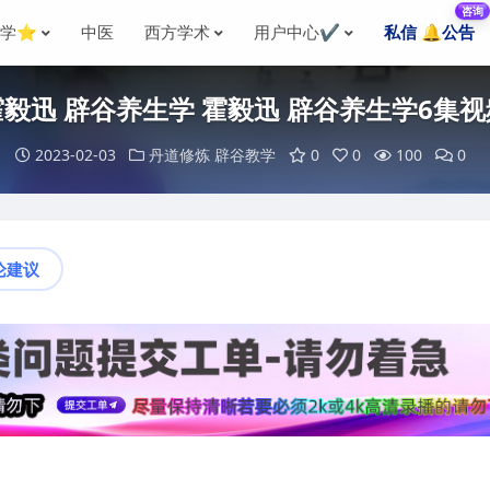
咨询
国学⭐
中医
西方学术
用户中心✔️
私信 🔔公告
霍毅迅 辟谷养生学 霍毅迅 辟谷养生学6集视
2023-02-03
丹道修炼
辟谷教学
0
0
100
0
论建议