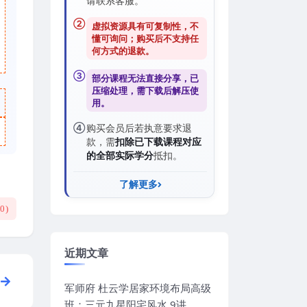
请联系客服。
②
虚拟资源具有可复制性，不
懂可询问；购买后
不支持任
何方式的退款
。
③
部分课程无法直接分享，已
压缩处理，需
下载后解压
使
用。
④
购买会员后若执意要求退
款，需
扣除已下载课程对应
的全部实际学分
抵扣。
了解更多
(
0
)
近期文章
军师府 杜云学居家环境布局高级
班：三元九星阳宅风水 9讲