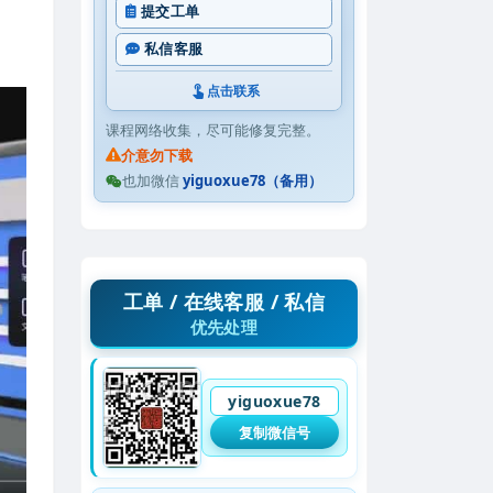
提交工单
私信客服
点击联系
课程网络收集，尽可能修复完整。
介意勿下载
也加微信
yiguoxue78（备用）
工单 / 在线客服 / 私信
优先处理
yiguoxue78
复制微信号