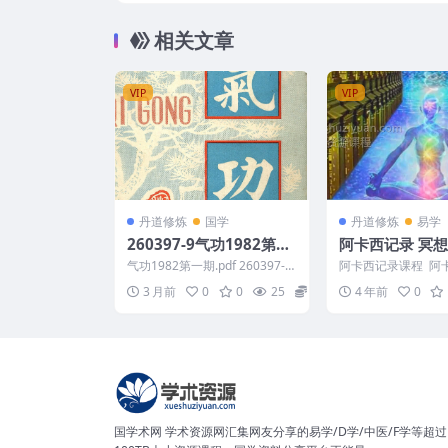
相关文章
VIP
VIP
丹道修炼
国学
丹道修炼
易学
260397-9气功1982第一
阿卡西记录 冥
期.pdf
教学+pdf文档
气功1982第一期.pdf 260397-9
阿卡西记录课程 阿
以下内容为整理的相关...
程视频教学+pdf文档
3 月前
0
0
25
5
4 年前
0
0D334 ─...
国学术网 学术资源网汇集网友分享的易学/D学/中医/F学等超过