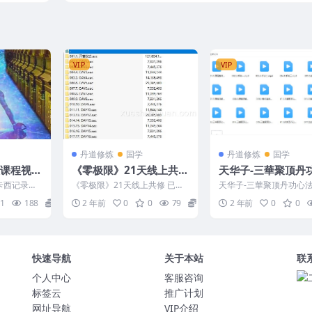
VIP
VIP
丹道修炼
国学
丹道修炼
国学
想课程视频
《零极限》21天线上共修
天华子-三華聚顶丹
录音
法合集18
卡西记录课
《零极限》21天线上共修 已经
天华子-三華聚顶丹功心法
 编号：263
压缩 2405008 ## 《零极限》2
8 2412164 001.1.课程
1
188
12
2 年前
0
0
79
20
2 年前
0
0
1天线上共...
绍.mp...
快速导航
关于本站
联
个人中心
客服咨询
标签云
推广计划
网址导航
VIP介绍