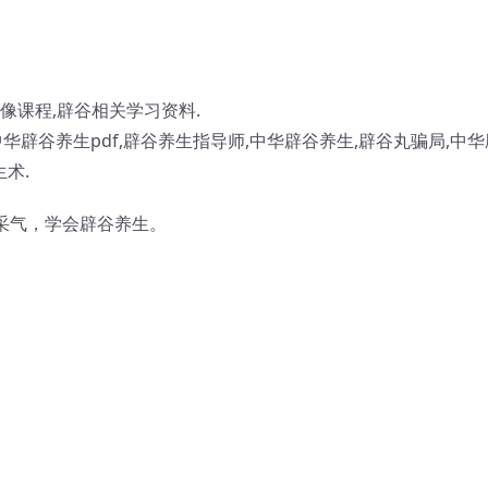
像课程,
辟谷
相关学习资料.
华辟谷养生pdf,辟谷养生指导师,中华辟谷养生,辟谷丸骗局,中华
术.
采气，学会辟谷养生。