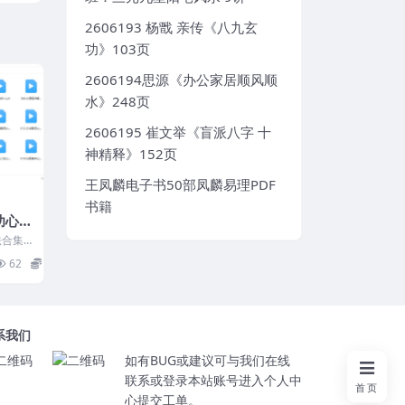
2606193 杨戬 亲传《八九玄
功》103页
2606194思源《办公家居顺风顺
水》248页
2606195 崔文举《盲派八字 十
神精释》152页
王凤麟电子书50部凤麟易理PDF
书籍
功心
合集1
整体介
62
16
系我们
如有BUG或建议可与我们在线
联系或登录本站账号进入个人中
首页
心提交工单。