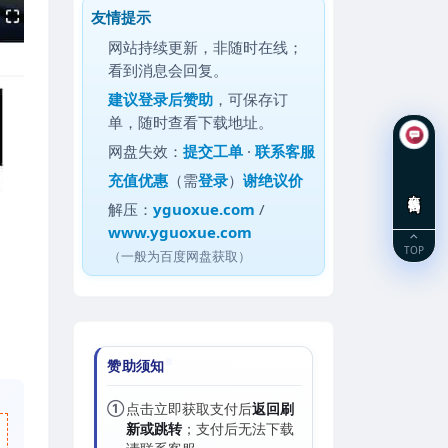
友情提示
网站持续更新，非随时在线；
看到消息会回复。
建议
登录后赞助
，可保存订
单，随时查看下载地址。
网盘失效：
提交工单
·
联系客服
充值优惠
（需
登录
）
谢绝议价
在线咨询
解压：
yguoxue.com
/
www.yguoxue.com
TOP
（一般为百度网盘获取）
赞助须知
①
点击立即获取支付后
返回刷
新或跳转
；支付后无法下载