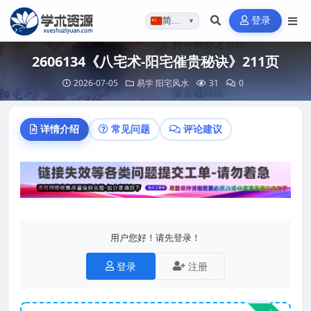
登录
简体…
▼
2606134《八宅术-阳宅催贵秘诀》211页
2026-07-05
易学
阳宅风水
31
0
详情介绍
常见问题
评论建议
用户您好！请先登录！
登录
注册