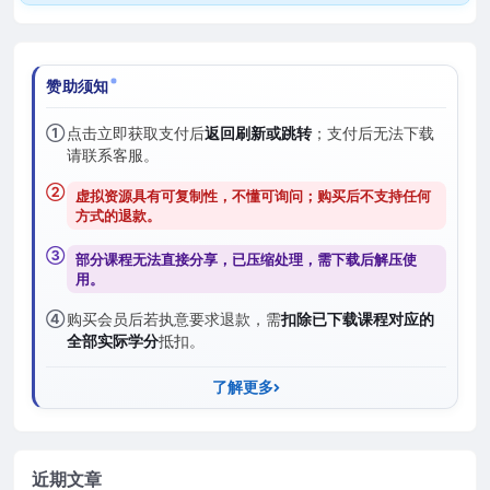
赞助须知
①
点击立即获取支付后
返回刷新或跳转
；支付后无法下载
请联系客服。
②
虚拟资源具有可复制性，不懂可询问；购买后
不支持任何
方式的退款
。
③
部分课程无法直接分享，已压缩处理，需
下载后解压
使
用。
④
购买会员后若执意要求退款，需
扣除已下载课程对应的
全部实际学分
抵扣。
了解更多
近期文章