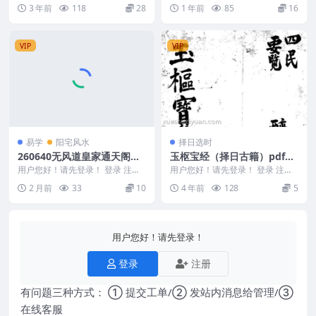
旭闳风水择日课程27集视频，讲解
民间失传绝技 广西法术秘本灵教
3 年前
118
28
1 年前
85
16
了多种择日法，...
传承培训法本pd...
VIP
VIP
易学
阳宅风水
择日选时
260640无风道皇家通天阁河
玉枢宝经（择日古籍）pdf百
洛阳宅吉凶断-天下一宅断-不
度盘下载免费下载
用户您好！请先登录！ 登录 注册
用户您好！请先登录！ 登录 注册
用罗盘-不定坐向-铁口直断19
无风道皇家通天阁河洛阳宅吉凶
玉枢宝经（择日古籍） 编码：221
2 月前
33
10
4 年前
128
5
断-天下一宅断-不...
415C45...
2页Y
用户您好！请先登录！
登录
注册
有问题三种方式： ① 提交工单/② 发站内消息给管理/③
在线客服