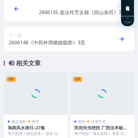
上一篇
在线咨询
2606135 道法符咒古籍《闾山杂符》76页
TOP
下一篇
2606148《中药外用燃烧脂肪》3页
相关文章
VIP
VIP
择日选时
易学
易学
法术符咒
旭闳风水择日–27集
民间失传绝技 广西法术秘本
灵教传承培训法本pdf
用户您好！请先登录！ 登录 注册
用户您好！请先登录！ 登录 注册