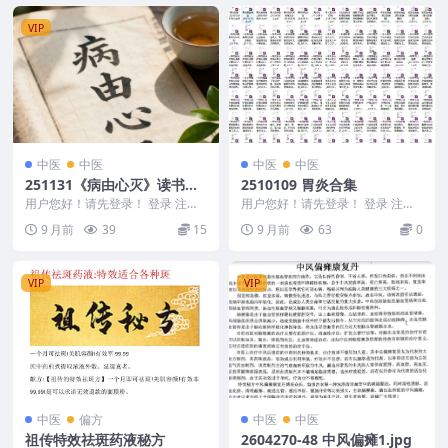
VIP
中医
中医
中医
中医
251131《病由心灭》读书研
2510109 胃炎合集
习课——修心，修行，修言5
用户您好！请先登录！ 登录 注册
用户您好！请先登录！ 登录 注册
7集视频Y
《病由心灭》读书研习课——修
胃炎合集 2510109 miR-146a在
9 月前
39
15
9 月前
63
0
心，修行，修言57...
制...
VIP
VIP
中医
偏方
中医
中医
祖传特效祛斑药液秘方
2604270-48 中风偏瘫1.jpg