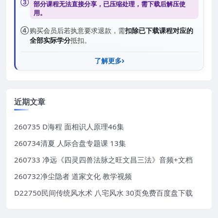
③
部分课程无法直接分享，已压缩处理，需
下载后解压
使
用。
④
购买会员后若执意要求退款，需
扣除已下载课程对应的
全部实际学分
抵扣。
了解更多
近期文章
260735 D海程 面相识人原理46集
260734清夏 人际合盘专题课 13集
260733 净远《四灵四兽法脉之旺文昌三法》音频+文档
260732净尘隐者 道家文化 教学视频
D22750民间传统风水术 八宅风水 30页免费百度盘下载