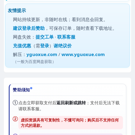
友情提示
网站持续更新，非随时在线；看到消息会回复。
建议
登录后赞助
，可保存订单，随时查看下载地址。
网盘失效：
提交工单
·
联系客服
充值优惠
（需
登录
）
谢绝议价
解压：
yguoxue.com
/
www.yguoxue.com
（一般为百度网盘获取）
赞助须知
①
点击立即获取支付后
返回刷新或跳转
；支付后无法下载
请联系客服。
②
虚拟资源具有可复制性，不懂可询问；购买后
不支持任何
方式的退款
。