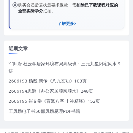
④
购买会员后若执意要求退款，需
扣除已下载课程对应的
全部实际学分
抵扣。
了解更多
近期文章
军师府 杜云学居家环境布局高级班：三元九星阳宅风水 9
讲
2606193 杨戬 亲传《八九玄功》103页
2606194思源《办公家居顺风顺水》248页
2606195 崔文举《盲派八字 十神精释》152页
王凤麟电子书50部凤麟易理PDF书籍