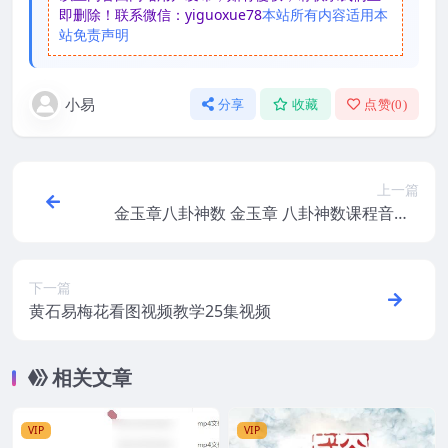
即删除！联系微信：yiguoxue78
本站所有内容适用本
站免责声明
小易
分享
收藏
点赞(
0
)
上一篇
金玉章八卦神数 金玉章 八卦神数课程音频6
4集
下一篇
黄石易梅花看图视频教学25集视频
相关文章
VIP
VIP