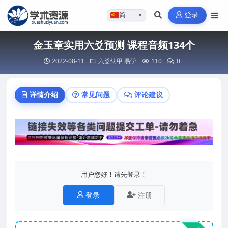
登录
简体…
▼
金玉章实用六爻预测 课程音频134个
2022-08-11
六爻纳甲
易学
110
0
详情介绍
常见问题
评论建议
用户您好！请先登录！
登录
注册