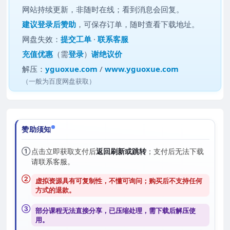
网站持续更新，非随时在线；看到消息会回复。
建议
登录后赞助
，可保存订单，随时查看下载地址。
网盘失效：
提交工单
·
联系客服
充值优惠
（需
登录
）
谢绝议价
解压：
yguoxue.com
/
www.yguoxue.com
（一般为百度网盘获取）
赞助须知
①
点击立即获取支付后
返回刷新或跳转
；支付后无法下载
请联系客服。
②
虚拟资源具有可复制性，不懂可询问；购买后
不支持任何
方式的退款
。
③
部分课程无法直接分享，已压缩处理，需
下载后解压
使
用。