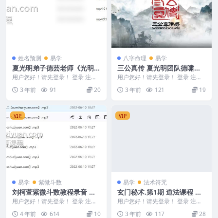
姓名预测
易学
八字命理
易学
夏光明弟子德芸老师《光明
三公真传 夏光明团队德啸老
师-姓名学》
师《名人八字案例解析集》九
用户您好！请先登录！ 登录 注册
用户您好！请先登录！ 登录 注册
夏光明弟子德芸老师《光明师-姓
集高清视频讲解
夏光明团队德啸老师《名人八字案
3 年前
91
20
3 年前
121
19
名学》 Y230...
例解析集》九集高...
VIP
VIP
易学
紫微斗数
易学
法术符咒
刘柯萱紫微斗数教程录音 初
玄门秘术.第1期 道法课程 录
级、中级、高级合集 从门到
音+讲义
用户您好！请先登录！ 登录 注册
用户您好！请先登录！ 登录 注册
精通音频视频
编号：221546A094 刘柯萱紫微斗
本次传授的诸多秘术都是老师跟随
4 年前
614
10
3 年前
117
28
数入门...
瑡父多年才得以亲...