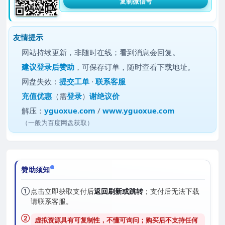
复制微信号
友情提示
网站持续更新，非随时在线；看到消息会回复。
建议
登录后赞助
，可保存订单，随时查看下载地址。
网盘失效：
提交工单
·
联系客服
充值优惠
（需
登录
）
谢绝议价
解压：
yguoxue.com
/
www.yguoxue.com
（一般为百度网盘获取）
赞助须知
①
点击立即获取支付后
返回刷新或跳转
；支付后无法下载
请联系客服。
②
虚拟资源具有可复制性，不懂可询问；购买后
不支持任何