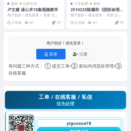
易学
社科艺术
八字命理
易学
卢文建 读心术18集视频教学
2510225陈墉和《阴阳命理》
初级中级高级3套大合集 视频
用户您好！请先登录！ 登录 注册
用户您好！请先登录！ 登录 注册
卢文建 读心术18集视频教学 2411
课Y
陈墉和《阴阳命理》初级中级高级
2 年前
67
13
9 月前
61
15
159 ...
3套大合集 视频...
用户您好！请先登录！
登录
注册
有问题三种方式： ① 提交工单/② 发站内消息给管理/③
在线客服
工单 / 在线客服 / 私信
优先处理
yiguoxue78