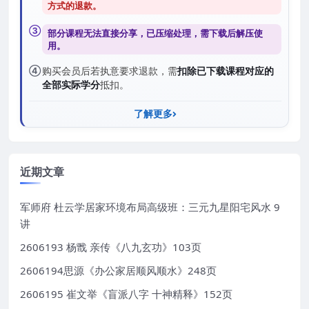
方式的退款
。
③
部分课程无法直接分享，已压缩处理，需
下载后解压
使
用。
④
购买会员后若执意要求退款，需
扣除已下载课程对应的
全部实际学分
抵扣。
了解更多
近期文章
军师府 杜云学居家环境布局高级班：三元九星阳宅风水 9
讲
2606193 杨戬 亲传《八九玄功》103页
2606194思源《办公家居顺风顺水》248页
2606195 崔文举《盲派八字 十神精释》152页