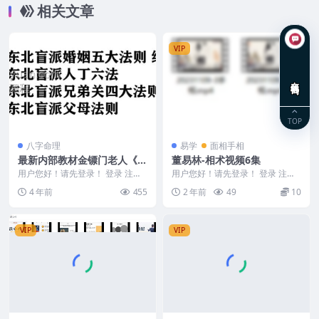
相关文章
VIP
在线咨询
TOP
八字命理
易学
面相手相
最新内部教材金镖门老人《东
董易林-相术视频6集
北盲派巅峰》景飒盲派159P
用户您好！请先登录！ 登录 注册
用户您好！请先登录！ 登录 注册
页免费下载百度盘
景飒《东北盲派巅峰》金镖门老人
董易林-相术视频6集 241288-4 20
4 年前
455
2 年前
49
10
参盲派最新内部教...
2...
VIP
VIP