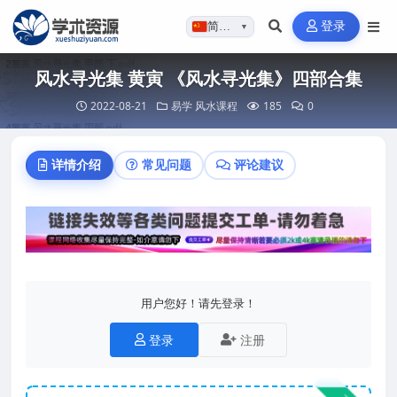
登录
简体…
▼
风水寻光集 黄寅 《风水寻光集》四部合集
2022-08-21
易学
风水课程
185
0
详情介绍
常见问题
评论建议
用户您好！请先登录！
登录
注册