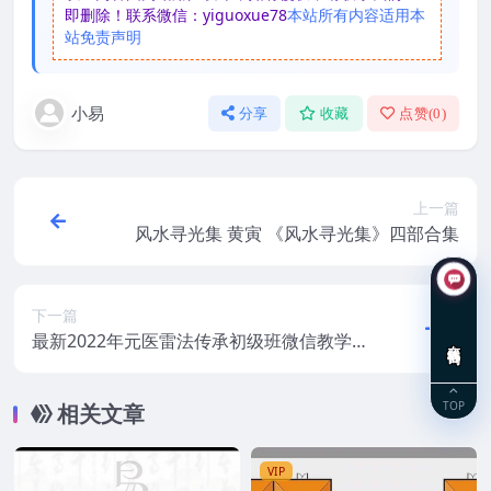
即删除！联系微信：yiguoxue78
本站所有内容适用本
站免责声明
小易
分享
收藏
点赞(
0
)
上一篇
风水寻光集 黄寅 《风水寻光集》四部合集
下一篇
最新2022年元医雷法传承初级班微信教学录
在线咨询
屏+讲义
TOP
相关文章
VIP