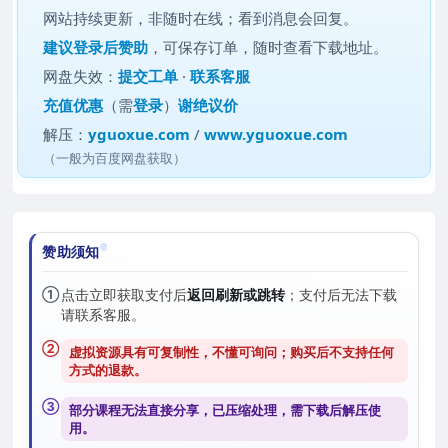
网站持续更新，非随时在线；看到消息会回复。
建议
登录后赞助
，可保存订单，随时查看下载地址。
网盘失效：
提交工单
·
联系客服
充值优惠
（需
登录
）
谢绝议价
解压：
yguoxue.com
/
www.yguoxue.com
（一般为百度网盘获取）
赞助须知
①
点击立即获取支付后
返回刷新或跳转
；支付后无法下载
请联系客服。
②
虚拟资源具有可复制性，不懂可询问；购买后
不支持任何
方式的退款
。
③
部分课程无法直接分享，已压缩处理，需
下载后解压
使
用。