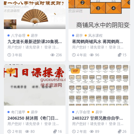
八字命理
易学
易学
风水课程
九龙道长最新进阶课20集视
蒋闻鹤商铺风水 蒋闻鹤商铺
频60小时
风水选择与布局视频课程11
用户您好！请先登录！ 登录 注册
用户您好！请先登录！ 登录 注册
九龙道长最新进阶课20集视频，总
集
蒋闻鹤商铺风水 蒋闻鹤商铺风水
3 年前
236
4 年前
96
15
课时60小时 ...
选择与布局视频课...
VIP
VIP
奇门遁甲
易学
八字命理
易学
2406250 林沐雨《奇门日课
2403227 甘师兄教你自学
探索班》16集
《四柱八字》（完结）84视
用户您好！请先登录！ 登录 注册
用户您好！请先登录！ 登录 注册
林沐雨《奇门日课探索班》16集 2
频
甘师兄教你自学《四柱八字》（完
2 年前
80
16
2 年前
89
26
406250...
结） 24032...