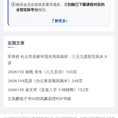
④
购买会员后若执意要求退款，需
扣除已下载课程对应的
全部实际学分
抵扣。
了解更多
近期文章
军师府 杜云学居家环境布局高级班：三元九星阳宅风水 9
讲
2606193 杨戬 亲传《八九玄功》103页
2606194思源《办公家居顺风顺水》248页
2606195 崔文举《盲派八字 十神精释》152页
王凤麟电子书50部凤麟易理PDF书籍