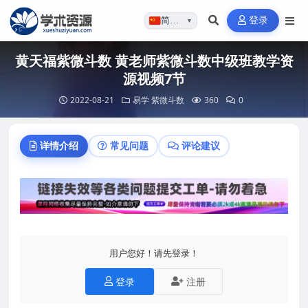
登录
简体…
▼
黄天福紫微斗数 黄老师紫微斗数中级班教学资
源视频7节
2022-08-21
易学
紫微斗数
360
0
详情介绍
常见问题
评论建议
用户您好！请先登录！
登录
注册